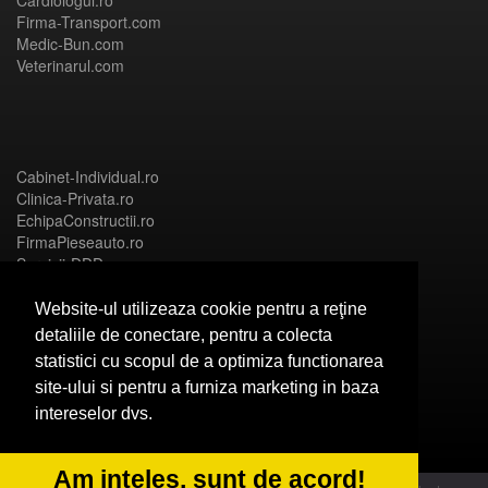
Cardiologul.ro
Firma-Transport.com
Medic-Bun.com
Veterinarul.com
Cabinet-Individual.ro
Clinica-Privata.ro
EchipaConstructii.ro
FirmaPieseauto.ro
Servicii-DDD.com
Website-ul utilizeaza cookie pentru a reţine
detaliile de conectare, pentru a colecta
statistici cu scopul de a optimiza functionarea
Birouri-Cadastru.ro
site-ului si pentru a furniza marketing in baza
CramaVinuri.ro
intereselor dvs.
FirmaTractariAuto.ro
InstalatiiSolare.com
NonStopDeschis.ro
Am inteles, sunt de acord!