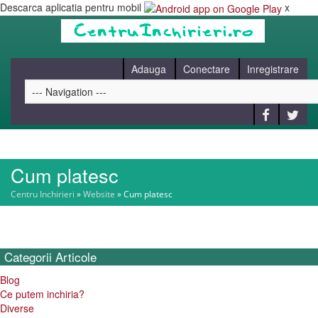
Descarca aplicatia pentru mobil
x
Adauga
Conectare
Inregistrare
Cum platesc
HOME
Centru Inchirieri
»
Website
»
Cum platesc
CAUT
Categorii
Articole
BLOG
Blog
Ce putem inchiria?
CONTACT
Diverse