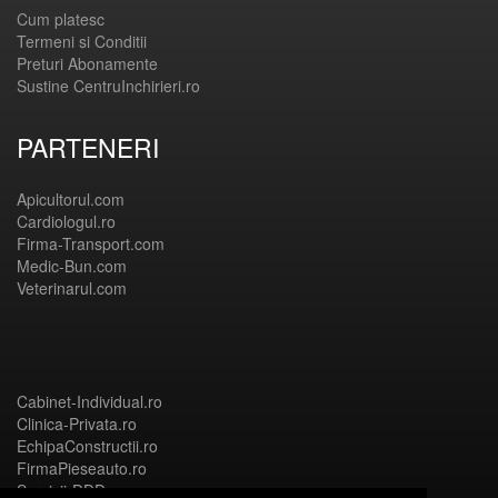
Cum platesc
Termeni si Conditii
Preturi Abonamente
Sustine CentruInchirieri.ro
PARTENERI
Apicultorul.com
Cardiologul.ro
Firma-Transport.com
Medic-Bun.com
Veterinarul.com
Cabinet-Individual.ro
Clinica-Privata.ro
EchipaConstructii.ro
FirmaPieseauto.ro
Servicii-DDD.com