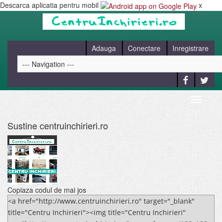
Descarca aplicatia pentru mobil
x
Adauga
Conectare
Inregistrare
Sustine centruinchirieri.ro
HOME
CAUT
BLOG
Copiaza codul de mai jos
<a href="http://www.centruinchirieri.ro" target="_blank"
title="Centru Inchirieri"><img title="Centru Inchirieri"
CONTACT