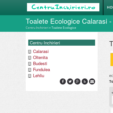
HO
Toalete Ecologice Calarasi - 
Centru Inchirieri
»
Toalete Ecologice
T
Centru Inchirieri
Calarasi
Oltenita
Budesti
Fundulea
Lehliu
ec
To
b