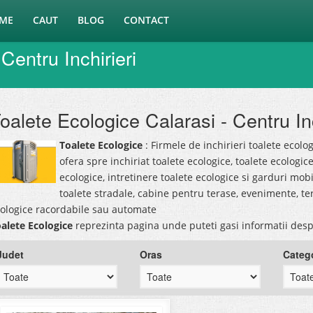
ME
CAUT
BLOG
CONTACT
Centru Inchirieri
oalete Ecologice Calarasi - Centru Inc
Toalete Ecologice
: Firmele de inchirieri toalete ecolog
ofera spre inchiriat toalete ecologice, toalete ecologic
ecologice, intretinere toalete ecologice si garduri mob
toalete stradale, cabine pentru terase, evenimente, ter
ologice racordabile sau automate
alete Ecologice
reprezinta pagina unde puteti gasi informatii des
Judet
Oras
Categ