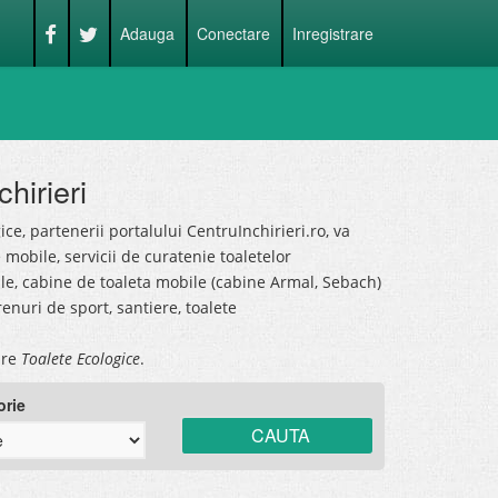
Adauga
Conectare
Inregistrare
hirieri
ice, partenerii portalului CentruInchirieri.ro, va
e mobile, servicii de curatenie toaletelor
ile, cabine de toaleta mobile (cabine Armal, Sebach)
enuri de sport, santiere, toalete
pre
Toalete Ecologice
.
orie