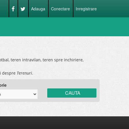
Adauga
Conectare
Inregistrare
otbal, teren intravilan, teren spre inchiriere,
ii despre
Terenuri
.
orie