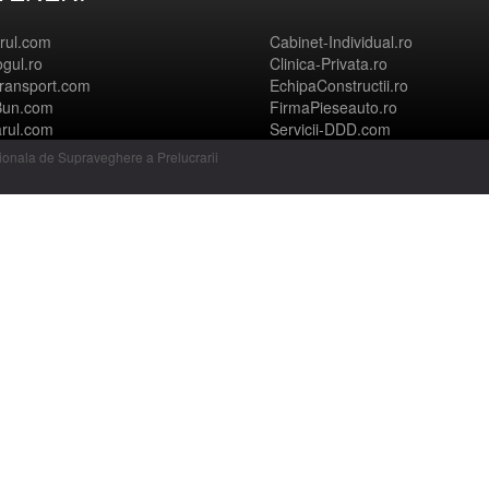
orul.com
Cabinet-Individual.ro
ogul.ro
Clinica-Privata.ro
ransport.com
EchipaConstructii.ro
Bun.com
FirmaPieseauto.ro
arul.com
Servicii-DDD.com
ionala de Supraveghere a Prelucrarii