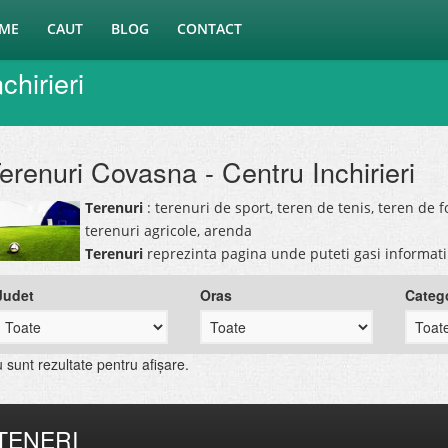
ME
CAUT
BLOG
CONTACT
chirieri
erenuri Covasna - Centru Inchirieri
Terenuri
: terenuri de sport, teren de tenis, teren de f
terenuri agricole, arenda
Terenuri
reprezinta pagina unde puteti gasi informat
Judet
Oras
Categ
 sunt rezultate pentru afişare.
TENERI