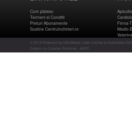
Cum platesc
Apicult
Termeni si Conditii
Cardiol
Preturi Abonamente
Firma-T
Sustine CentruInchirieri.ro
Medic-
Veterin
© 2014 Powered by OdinMedia | este inscrisa la Autoritatea Nat
Datelor cu Caracter Personal - ANPC