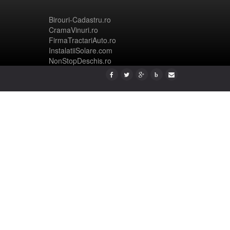
Birouri-Cadastru.ro
CramaVinuri.ro
FirmaTractariAuto.ro
InstalatiiSolare.com
NonStopDeschis.ro
b