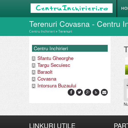
HO
Terenuri Covasna - Centru In
Centru Inchirieri
»
Terenuri
T
Centru Inchirieri
Sfantu Gheorghe
Targu Secuiesc
Baraolt
Covasna
Intorsura Buzaului
b
Nu
LINKURI UTILE
PAR