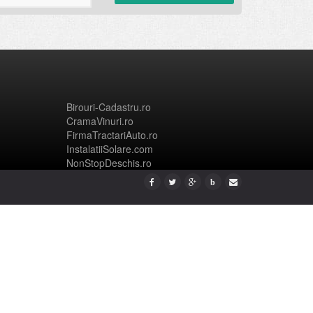
Birouri-Cadastru.ro
CramaVinuri.ro
FirmaTractariAuto.ro
InstalatiiSolare.com
NonStopDeschis.ro
b