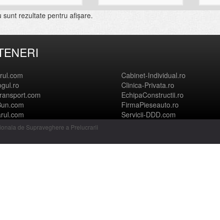
 sunt rezultate pentru afişare.
TENERI
orul.com
Cabinet-Individual.ro
ogul.ro
Clinica-Privata.ro
ransport.com
EchipaConstructii.ro
Bun.com
FirmaPieseauto.ro
arul.com
Servicii-DDD.com
ionala de Supraveghere a Prelucrarii