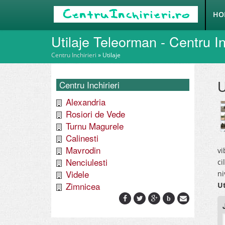
HO
Utilaje Teleorman - Centru In
Centru Inchirieri
»
Utilaje
U
Centru Inchirieri
Alexandria
Rosiori de Vede
Turnu Magurele
Calinesti
Mavrodin
vi
Nenciulesti
ci
Videle
ni
Zimnicea
Ut
b