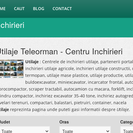
ME
CAUT
BLOG
CONTACT
chirieri
tilaje Teleorman - Centru Inchirieri
Utilaje
: Centrele de inchirieri utilaje, partenerii porta
inchirieri utilaje agricole, inchirieri utilaje constructi
termopan, utilaje mase plastice, utilaje productie, util
buldoexcavator, miniexcavator, incarcator frontal, aut
brocompactor, scraper tractabil, autocamion cu macara, forklift, inch
lindru compactor, inchiriez excavator 35-40 tone, inchiriez autogred
velari terenuri, compactari, balastari, pietruiri, container, nacela
ilaje
reprezinta pagina unde puteti gasi informatii despre
Utilaje
.
Judet
Oras
Categ