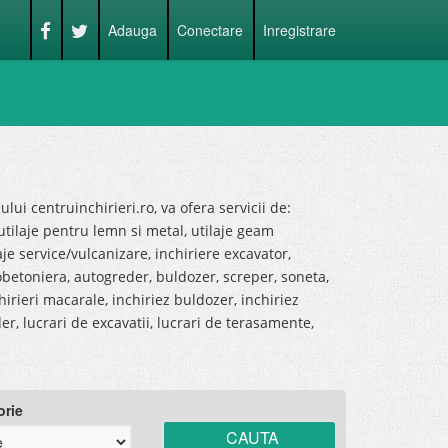
Adauga
Conectare
Inregistrare
lului centruinchirieri.ro, va ofera servicii de:
i, utilaje pentru lemn si metal, utilaje geam
aje service/vulcanizare, inchiriere excavator,
obetoniera, autogreder, buldozer, screper, soneta,
irieri macarale, inchiriez buldozer, inchiriez
er, lucrari de excavatii, lucrari de terasamente,
orie