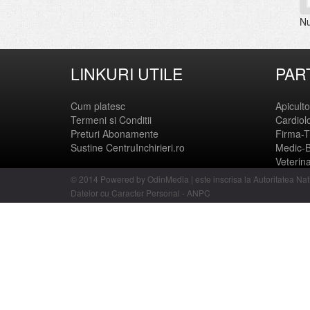
Nu
LINKURI UTILE
PAR
Cum platesc
Apicult
Termeni si Conditii
Cardiol
Preturi Abonamente
Firma-T
Sustine CentruInchirieri.ro
Medic-
Veterin
© 2014 Powered by OdinMedia | este inscrisa la Autoritatea Nat
Datelor cu Caracter Personal - ANPC