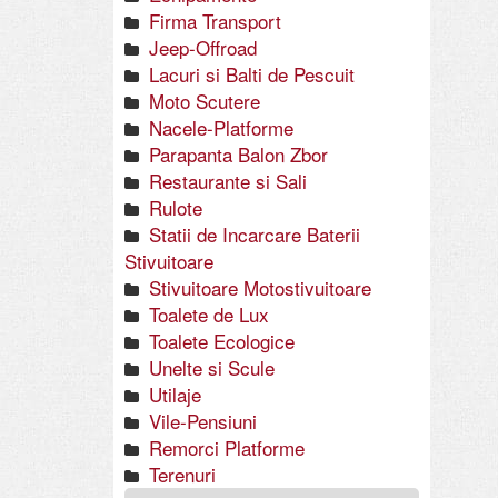
Firma Transport
Jeep-Offroad
Lacuri si Balti de Pescuit
Moto Scutere
Nacele-Platforme
Parapanta Balon Zbor
Restaurante si Sali
Rulote
Statii de Incarcare Baterii
Stivuitoare
Stivuitoare Motostivuitoare
Toalete de Lux
Toalete Ecologice
Unelte si Scule
Utilaje
Vile-Pensiuni
Remorci Platforme
Terenuri