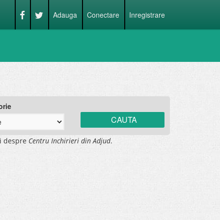
Adauga
Conectare
Inregistrare
orie
ii despre
Centru Inchirieri din Adjud
.