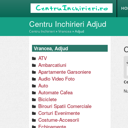
HO
Centru Inchirieri Adjud
Centru Inchirieri
»
Vrancea
»
Adjud
C
Vrancea, Adjud
ATV
Ambarcatiuni
Apartamente Garsoniere
Audio Video Foto
Ce
Auto
Nu
Automate Cafea
Biciclete
Birouri Spatii Comerciale
Corturi Evenimente
Costume-Accesorii
Echipamente