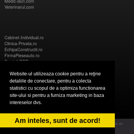
Medic-Bun.com
Veterinarul.com
Cabinet-Individual.ro
Clinica-Privata.ro
EchipaConstructii.ro
FirmaPieseauto.ro
Servicii-DDD.com
Website-ul utilizeaza cookie pentru a reţine
detaliile de conectare, pentru a colecta
statistici cu scopul de a optimiza functionarea
Birouri-Cadastru.ro
site-ului si pentru a furniza marketing in baza
CramaVinuri.ro
intereselor dvs.
FirmaTractariAuto.ro
InstalatiiSolare.com
NonStopDeschis.ro
Am inteles, sunt de acord!
© 2014 Powered by OdinMedia | este inscrisa la Autoritatea Nationala de
Supraveghere a Prelucrarii Datelor cu Caracter Personal - ANPC