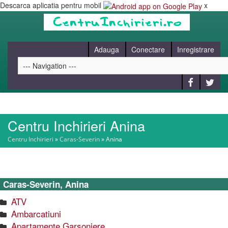
Descarca aplicatia pentru mobil
x
Adauga
Conectare
Inregistrare
Centru Inchirieri Anina
HOME
Centru Inchirieri
»
Caras-Severin
»
Anina
CAUT
Caras-Severin, Anina
BLOG
ATV
Ambarcatiuni
CONTACT
Apartamente Garsoniere