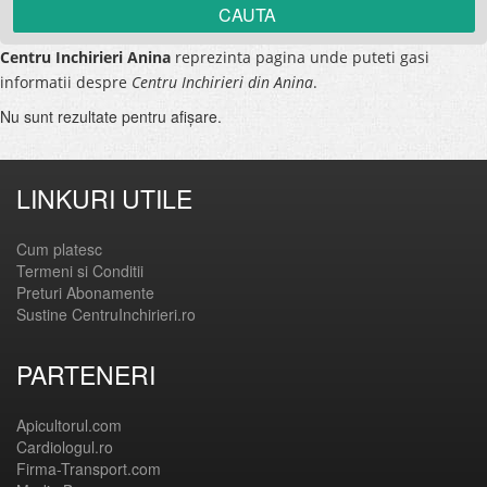
Centru Inchirieri Anina
reprezinta pagina unde puteti gasi
informatii despre
Centru Inchirieri din Anina
.
Nu sunt rezultate pentru afişare.
LINKURI UTILE
Cum platesc
Termeni si Conditii
Preturi Abonamente
Sustine CentruInchirieri.ro
PARTENERI
Apicultorul.com
Cardiologul.ro
Firma-Transport.com