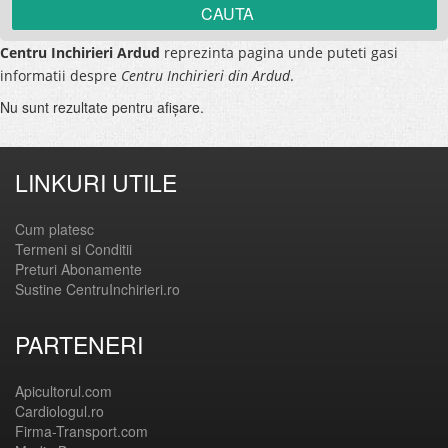
Centru Inchirieri Ardud
reprezinta pagina unde puteti gasi
informatii despre
Centru Inchirieri din Ardud
.
Nu sunt rezultate pentru afişare.
LINKURI UTILE
Cum platesc
Termeni si Conditii
Preturi Abonamente
Sustine CentruInchirieri.ro
PARTENERI
Apicultorul.com
Cardiologul.ro
Firma-Transport.com