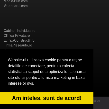
Medic-Bun.com
Veterinarul.com
Cabinet-Individual.ro
Clinica-Privata.ro
EchipaConstructii.ro
FirmaPieseauto.ro
Servicii-DDD.com
Website-ul utilizeaza cookie pentru a reţine
detaliile de conectare, pentru a colecta
statistici cu scopul de a optimiza functionarea
Birouri-Cadastru.ro
site-ului si pentru a furniza marketing in baza
CramaVinuri.ro
intereselor dvs.
FirmaTractariAuto.ro
InstalatiiSolare.com
NonStopDeschis.ro
Am inteles, sunt de acord!
© 2014 Powered by OdinMedia | este inscrisa la Autoritatea Nationala de
Supraveghere a Prelucrarii Datelor cu Caracter Personal - ANPC