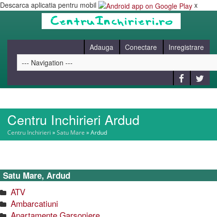
Descarca aplicatia pentru mobil
x
Adauga
Conectare
Inregistrare
Centru Inchirieri Ardud
HOME
Centru Inchirieri
»
Satu Mare
»
Ardud
CAUT
Satu Mare, Ardud
BLOG
ATV
Ambarcatiuni
CONTACT
Apartamente Garsoniere