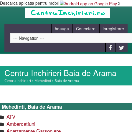
Descarca aplicatia pentru mobil
x
Adauga
Conectare
Inregistrare
Centru Inchirieri Baia de Arama
HOME
Centru Inchirieri
»
Mehedinti
»
Baia de Arama
CAUT
Mehedinti, Baia de Arama
BLOG
ATV
Ambarcatiuni
CONTACT
Apartamente Garsoniere