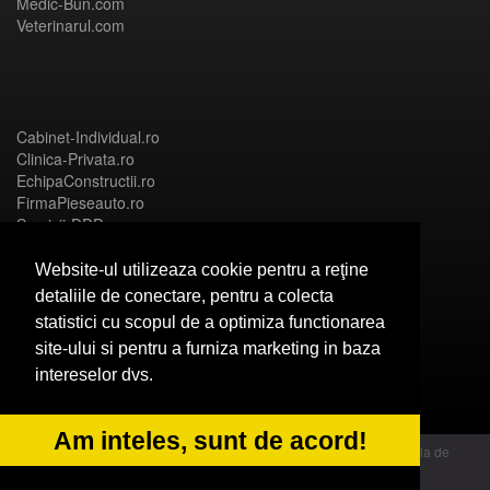
Medic-Bun.com
Veterinarul.com
Cabinet-Individual.ro
Clinica-Privata.ro
EchipaConstructii.ro
FirmaPieseauto.ro
Servicii-DDD.com
Website-ul utilizeaza cookie pentru a reţine
detaliile de conectare, pentru a colecta
statistici cu scopul de a optimiza functionarea
Birouri-Cadastru.ro
site-ului si pentru a furniza marketing in baza
CramaVinuri.ro
intereselor dvs.
FirmaTractariAuto.ro
InstalatiiSolare.com
NonStopDeschis.ro
Am inteles, sunt de acord!
© 2014 Powered by OdinMedia | este inscrisa la Autoritatea Nationala de
Supraveghere a Prelucrarii Datelor cu Caracter Personal - ANPC