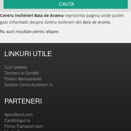
Centru Inchirieri Baia de Arama
reprezinta pagina unde puteti
gasi informatii despre
Centru Inchirieri din Baia de Arama
.
Nu sunt rezultate pentru afişare.
LINKURI UTILE
Cum platesc
Termeni si Conditii
Preturi Abonamente
Sustine CentruInchirieri.ro
PARTENERI
Apicultorul.com
Cardiologul.ro
Firma-Transport.com