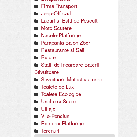
Firma Transport
Jeep-Offroad
Lacuri si Balti de Pescuit
Moto Scutere
Nacele-Platforme
Parapanta Balon Zbor
Restaurante si Sali
Rulote
Statii de Incarcare Baterii
Stivuitoare
Stivuitoare Motostivuitoare
Toalete de Lux
Toalete Ecologice
Unelte si Scule
Utilaje
Vile-Pensiuni
Remorci Platforme
Terenuri