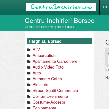
HO
Centru Inchirieri Borsec
Centru Inchirieri
»
Harghita
»
Borsec
C
Harghita, Borsec
ATV
Ambarcatiuni
Apartamente Garsoniere
Audio Video Foto
Ce
Auto
Nu
Automate Cafea
Biciclete
Birouri Spatii Comerciale
Corturi Evenimente
Costume-Accesorii
Echipamente