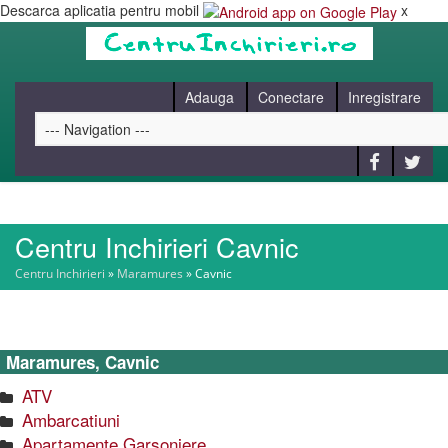
Descarca aplicatia pentru mobil
x
Adauga
Conectare
Inregistrare
Centru Inchirieri Cavnic
HOME
Centru Inchirieri
»
Maramures
»
Cavnic
CAUT
Maramures, Cavnic
BLOG
ATV
Ambarcatiuni
CONTACT
Apartamente Garsoniere