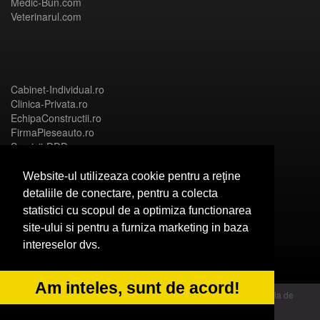
Medic-Bun.com
Veterinarul.com
Cabinet-Individual.ro
Clinica-Privata.ro
EchipaConstructii.ro
FirmaPieseauto.ro
Servicii-DDD.com
Website-ul utilizeaza cookie pentru a reţine
detaliile de conectare, pentru a colecta
statistici cu scopul de a optimiza functionarea
Birouri-Cadastru.ro
site-ului si pentru a furniza marketing in baza
CramaVinuri.ro
intereselor dvs.
FirmaTractariAuto.ro
InstalatiiSolare.com
NonStopDeschis.ro
Am inteles, sunt de acord!
© 2014 Powered by OdinMedia | este inscrisa la Autoritatea Nationala de
Supraveghere a Prelucrarii Datelor cu Caracter Personal - ANPC