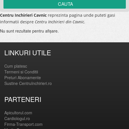
Centru Inchirieri Cavnic
reprezinta pagina unde puteti gasi
informatii despre
Centru Inchirieri din Cavnic
.
Nu sunt rezultate pentru afişare.
LINKURI UTILE
Cum platesc
Termeni si Conditii
Preturi Abonamente
Sustine CentruInchirieri.ro
PARTENERI
Apicultorul.com
Cardiologul.ro
Firma-Transport.com