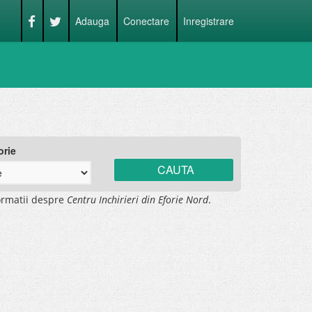
Adauga
Conectare
Inregistrare
orie
ormatii despre
Centru Inchirieri din Eforie Nord
.