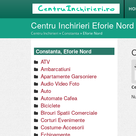
HO
Centru Inchirieri Eforie Nord
Centru Inchirieri
»
Constanta
»
Eforie Nord
C
Constanta, Eforie Nord
ATV
Ambarcatiuni
Apartamente Garsoniere
Audio Video Foto
Ce
Auto
Nu
Automate Cafea
Biciclete
Birouri Spatii Comerciale
Corturi Evenimente
Costume-Accesorii
Echipamente