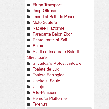
Firma Transport
Jeep-Offroad
Lacuri si Balti de Pescuit
Moto Scutere
Nacele-Platforme
Parapanta Balon Zbor
Restaurante si Sali
Rulote
Statii de Incarcare Baterii
Stivuitoare
Stivuitoare Motostivuitoare
Toalete de Lux
Toalete Ecologice
Unelte si Scule
Utilaje
Vile-Pensiuni
Remorci Platforme
Terenuri