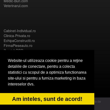
Medic-Bun.com
Veterinarul.com
Cabinet-Individual.ro
Clinica-Privata.ro
EchipaConstructii.ro
FirmaPieseauto.ro
Servicii-DDD.com
Website-ul utilizeaza cookie pentru a reţine
detaliile de conectare, pentru a colecta
statistici cu scopul de a optimiza functionarea
Birouri-Cadastru.ro
site-ului si pentru a furniza marketing in baza
CramaVinuri.ro
intereselor dvs.
FirmaTractariAuto.ro
InstalatiiSolare.com
NonStopDeschis.ro
Am inteles, sunt de acord!
© 2014 Powered by OdinMedia | este inscrisa la Autoritatea Nationala de
Supraveghere a Prelucrarii Datelor cu Caracter Personal - ANPC