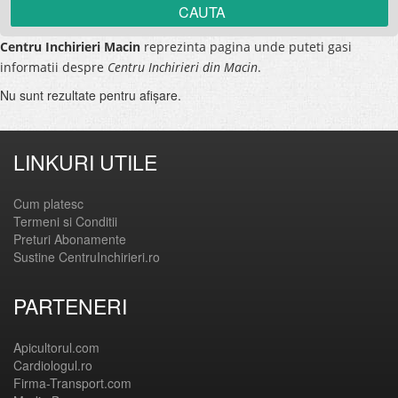
Centru Inchirieri Macin
reprezinta pagina unde puteti gasi
informatii despre
Centru Inchirieri din Macin
.
Nu sunt rezultate pentru afişare.
LINKURI UTILE
Cum platesc
Termeni si Conditii
Preturi Abonamente
Sustine CentruInchirieri.ro
PARTENERI
Apicultorul.com
Cardiologul.ro
Firma-Transport.com