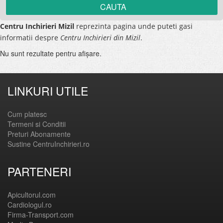
Centru Inchirieri Mizil
reprezinta pagina unde puteti gasi
informatii despre
Centru Inchirieri din Mizil
.
Nu sunt rezultate pentru afişare.
LINKURI UTILE
Cum platesc
Termeni si Conditii
Preturi Abonamente
Sustine CentruInchirieri.ro
PARTENERI
Apicultorul.com
Cardiologul.ro
Firma-Transport.com