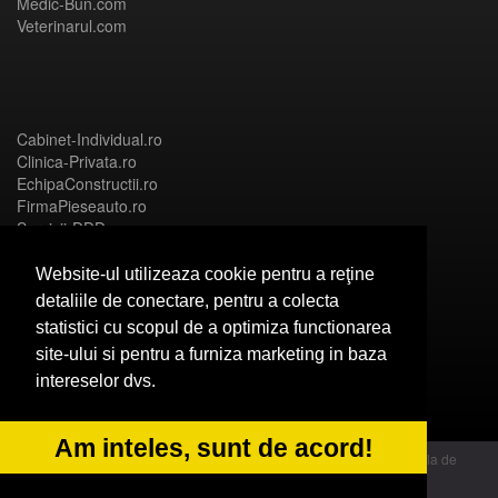
Medic-Bun.com
Veterinarul.com
Cabinet-Individual.ro
Clinica-Privata.ro
EchipaConstructii.ro
FirmaPieseauto.ro
Servicii-DDD.com
Website-ul utilizeaza cookie pentru a reţine
detaliile de conectare, pentru a colecta
statistici cu scopul de a optimiza functionarea
Birouri-Cadastru.ro
site-ului si pentru a furniza marketing in baza
CramaVinuri.ro
intereselor dvs.
FirmaTractariAuto.ro
InstalatiiSolare.com
NonStopDeschis.ro
Am inteles, sunt de acord!
© 2014 Powered by OdinMedia | este inscrisa la Autoritatea Nationala de
Supraveghere a Prelucrarii Datelor cu Caracter Personal - ANPC