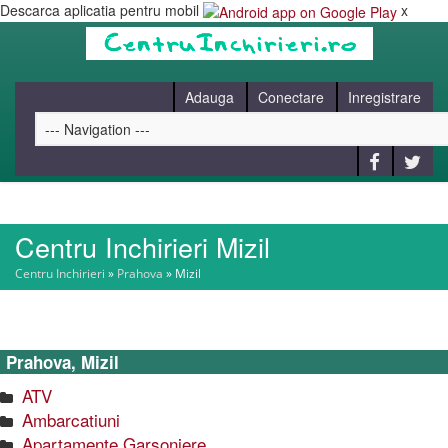
Descarca aplicatia pentru mobil
x
Adauga
Conectare
Inregistrare
Centru Inchirieri Mizil
HOME
Centru Inchirieri
»
Prahova
»
Mizil
CAUT
Prahova, Mizil
BLOG
ATV
Ambarcatiuni
CONTACT
Apartamente Garsoniere