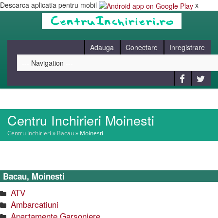
Descarca aplicatia pentru mobil
x
Adauga
Conectare
Inregistrare
Centru Inchirieri Moinesti
HOME
Centru Inchirieri
»
Bacau
»
Moinesti
CAUT
Bacau, Moinesti
BLOG
ATV
Ambarcatiuni
CONTACT
Apartamente Garsoniere