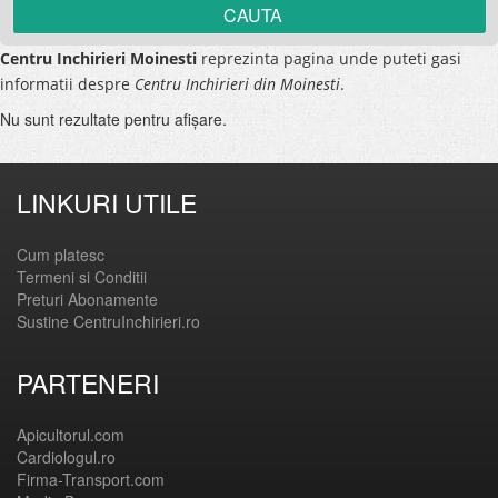
Centru Inchirieri Moinesti
reprezinta pagina unde puteti gasi
informatii despre
Centru Inchirieri din Moinesti
.
Nu sunt rezultate pentru afişare.
LINKURI UTILE
Cum platesc
Termeni si Conditii
Preturi Abonamente
Sustine CentruInchirieri.ro
PARTENERI
Apicultorul.com
Cardiologul.ro
Firma-Transport.com