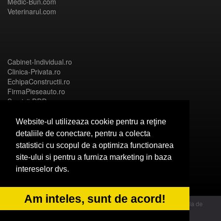
Medic-Bun.com
Veterinarul.com
Cabinet-Individual.ro
Clinica-Privata.ro
EchipaConstructii.ro
FirmaPieseauto.ro
Servicii-DDD.com
Website-ul utilizeaza cookie pentru a reţine
detaliile de conectare, pentru a colecta
statistici cu scopul de a optimiza functionarea
Birouri-Cadastru.ro
site-ului si pentru a furniza marketing in baza
CramaVinuri.ro
intereselor dvs.
FirmaTractariAuto.ro
InstalatiiSolare.com
NonStopDeschis.ro
Am inteles, sunt de acord!
© 2014 Powered by OdinMedia | este inscrisa la Autoritatea Nationala de
Supraveghere a Prelucrarii Datelor cu Caracter Personal - ANPC