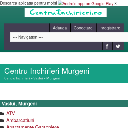
Descarca aplicatia pentru mobil
x
Adauga
Conectare
Inregistrare
Centru Inchirieri Murgeni
HOME
Centru Inchirieri
»
Vaslui
»
Murgeni
CAUT
Vaslui, Murgeni
BLOG
ATV
Ambarcatiuni
CONTACT
Apartamente Garsoniere