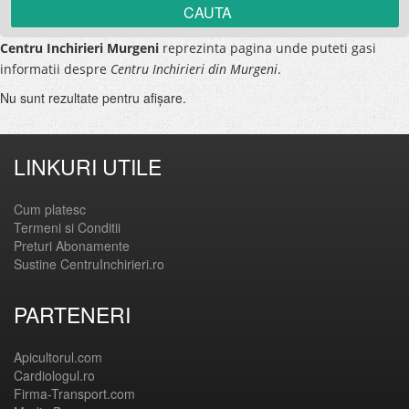
Centru Inchirieri Murgeni
reprezinta pagina unde puteti gasi
informatii despre
Centru Inchirieri din Murgeni
.
Nu sunt rezultate pentru afişare.
LINKURI UTILE
Cum platesc
Termeni si Conditii
Preturi Abonamente
Sustine CentruInchirieri.ro
PARTENERI
Apicultorul.com
Cardiologul.ro
Firma-Transport.com