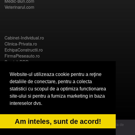
Medic-Bun.com
Veterinarul.com
Cabinet-Individual.ro
Clinica-Privata.ro
EchipaConstructii.ro
FirmaPieseauto.ro
Servicii-DDD.com
Website-ul utilizeaza cookie pentru a reţine
detaliile de conectare, pentru a colecta
statistici cu scopul de a optimiza functionarea
Birouri-Cadastru.ro
site-ului si pentru a furniza marketing in baza
CramaVinuri.ro
intereselor dvs.
FirmaTractariAuto.ro
InstalatiiSolare.com
NonStopDeschis.ro
Am inteles, sunt de acord!
© 2014 Powered by OdinMedia | este inscrisa la Autoritatea Nationala de
Supraveghere a Prelucrarii Datelor cu Caracter Personal - ANPC