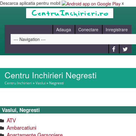
Descarca aplicatia pentru mobil
x
Adauga
Conectare
Inregistrare
Centru Inchirieri Negresti
HOME
Centru Inchirieri
»
Vaslui
»
Negresti
CAUT
Vaslui, Negresti
BLOG
ATV
Ambarcatiuni
CONTACT
Apartamente Garsoniere