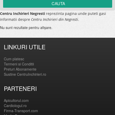
Centru Inchirieri Negresti
reprezinta pagina unde puteti gasi
informatii despre
Centru Inchirieri din Negresti
.
Nu sunt rezultate pentru afişare.
LINKURI UTILE
Cum platesc
Termeni si Conditii
Preturi Abonamente
Sustine CentruInchirieri.ro
PARTENERI
Apicultorul.com
Cardiologul.ro
Firma-Transport.com