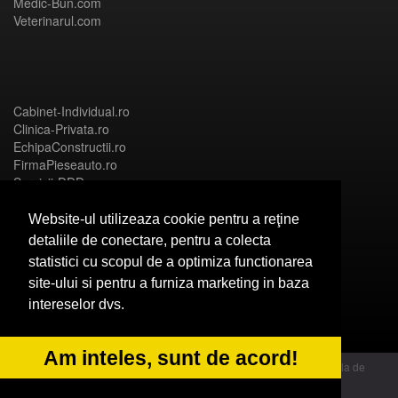
Medic-Bun.com
Veterinarul.com
Cabinet-Individual.ro
Clinica-Privata.ro
EchipaConstructii.ro
FirmaPieseauto.ro
Servicii-DDD.com
Website-ul utilizeaza cookie pentru a reţine
detaliile de conectare, pentru a colecta
statistici cu scopul de a optimiza functionarea
Birouri-Cadastru.ro
site-ului si pentru a furniza marketing in baza
CramaVinuri.ro
intereselor dvs.
FirmaTractariAuto.ro
InstalatiiSolare.com
NonStopDeschis.ro
Am inteles, sunt de acord!
© 2014 Powered by OdinMedia | este inscrisa la Autoritatea Nationala de
Supraveghere a Prelucrarii Datelor cu Caracter Personal - ANPC