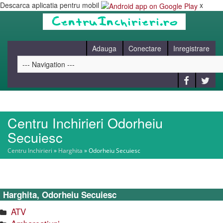
Descarca aplicatia pentru mobil
x
Adauga
Conectare
Inregistrare
Centru Inchirieri Odorheiu
HOME
Secuiesc
Centru Inchirieri
»
Harghita
»
Odorheiu Secuiesc
CAUT
BLOG
Harghita, Odorheiu Secuiesc
ATV
CONTACT