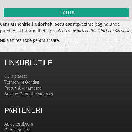
Centru Inchirieri Odorheiu Secuiesc
reprezinta pagina unde
puteti gasi informatii despre
Centru Inchirieri din Odorheiu Secuiesc
.
Nu sunt rezultate pentru afişare.
LINKURI UTILE
Cum platesc
Termeni si Conditii
Preturi Abonamente
Sustine CentruInchirieri.ro
PARTENERI
Apicultorul.com
Cardiologul.ro