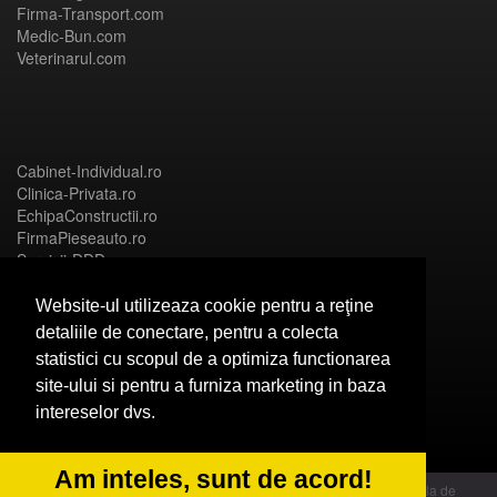
Firma-Transport.com
Medic-Bun.com
Veterinarul.com
Cabinet-Individual.ro
Clinica-Privata.ro
EchipaConstructii.ro
FirmaPieseauto.ro
Servicii-DDD.com
Website-ul utilizeaza cookie pentru a reţine
detaliile de conectare, pentru a colecta
statistici cu scopul de a optimiza functionarea
Birouri-Cadastru.ro
site-ului si pentru a furniza marketing in baza
CramaVinuri.ro
intereselor dvs.
FirmaTractariAuto.ro
InstalatiiSolare.com
NonStopDeschis.ro
Am inteles, sunt de acord!
© 2014 Powered by OdinMedia | este inscrisa la Autoritatea Nationala de