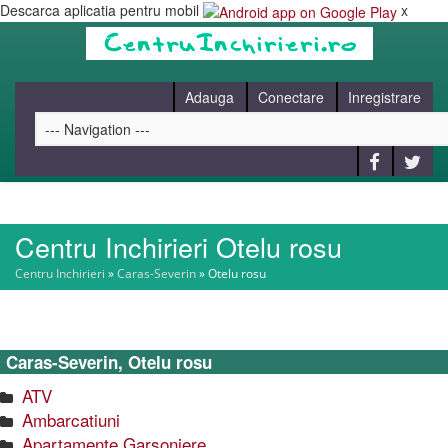
Descarca aplicatia pentru mobil
x
Adauga
Conectare
Inregistrare
Centru Inchirieri Otelu rosu
HOME
Centru Inchirieri
»
Caras-Severin
»
Otelu rosu
CAUT
Caras-Severin, Otelu rosu
BLOG
ATV
Ambarcatiuni
CONTACT
Apartamente Garsoniere