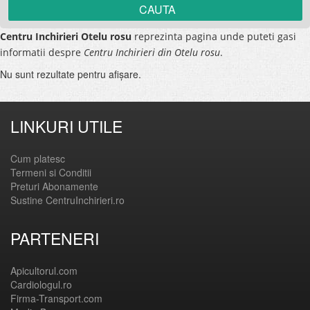
Centru Inchirieri Otelu rosu
reprezinta pagina unde puteti gasi
informatii despre
Centru Inchirieri din Otelu rosu
.
Nu sunt rezultate pentru afişare.
LINKURI UTILE
Cum platesc
Termeni si Conditii
Preturi Abonamente
Sustine CentruInchirieri.ro
PARTENERI
Apicultorul.com
Cardiologul.ro
Firma-Transport.com