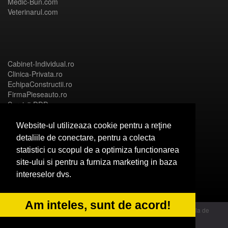
Medic-Bun.com
Veterinarul.com
Cabinet-Individual.ro
Clinica-Privata.ro
EchipaConstructii.ro
FirmaPieseauto.ro
Servicii-DDD.com
Website-ul utilizeaza cookie pentru a reţine
detaliile de conectare, pentru a colecta
statistici cu scopul de a optimiza functionarea
Birouri-Cadastru.ro
site-ului si pentru a furniza marketing in baza
CramaVinuri.ro
intereselor dvs.
FirmaTractariAuto.ro
InstalatiiSolare.com
NonStopDeschis.ro
Am inteles, sunt de acord!
© 2014 Powered by OdinMedia | este inscrisa la Autoritatea Nationala de
Supraveghere a Prelucrarii Datelor cu Caracter Personal - ANPC