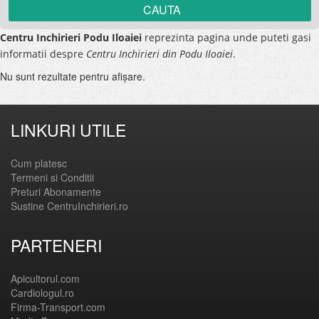
Centru Inchirieri Podu Iloaiei
reprezinta pagina unde puteti gasi
informatii despre
Centru Inchirieri din Podu Iloaiei
.
Nu sunt rezultate pentru afişare.
LINKURI UTILE
Cum platesc
Termeni si Conditii
Preturi Abonamente
Sustine CentruInchirieri.ro
PARTENERI
Apicultorul.com
Cardiologul.ro
Firma-Transport.com