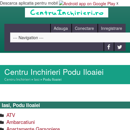
Descarca aplicatia pentru mobil
x
Adauga
Conectare
Inregistrare
Centru Inchirieri Podu Iloaiei
HOME
Centru Inchirieri
»
Iasi
»
Podu Iloaiei
CAUT
Iasi, Podu Iloaiei
BLOG
ATV
Ambarcatiuni
CONTACT
Apartamente Garsoniere