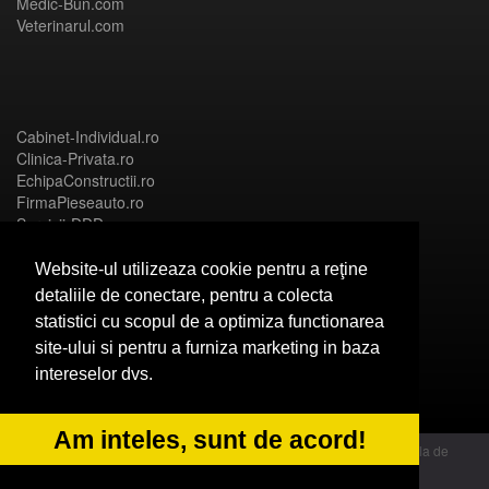
Medic-Bun.com
Veterinarul.com
Cabinet-Individual.ro
Clinica-Privata.ro
EchipaConstructii.ro
FirmaPieseauto.ro
Servicii-DDD.com
Website-ul utilizeaza cookie pentru a reţine
detaliile de conectare, pentru a colecta
statistici cu scopul de a optimiza functionarea
Birouri-Cadastru.ro
site-ului si pentru a furniza marketing in baza
CramaVinuri.ro
intereselor dvs.
FirmaTractariAuto.ro
InstalatiiSolare.com
NonStopDeschis.ro
Am inteles, sunt de acord!
© 2014 Powered by OdinMedia | este inscrisa la Autoritatea Nationala de
Supraveghere a Prelucrarii Datelor cu Caracter Personal - ANPC