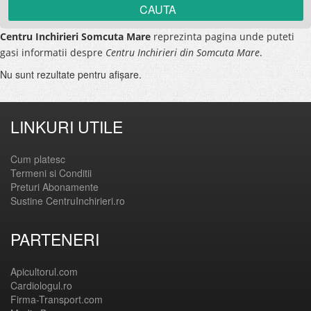
Centru Inchirieri Somcuta Mare
reprezinta pagina unde puteti
gasi informatii despre
Centru Inchirieri din Somcuta Mare
.
Nu sunt rezultate pentru afişare.
LINKURI UTILE
Cum platesc
Termeni si Conditii
Preturi Abonamente
Sustine CentruInchirieri.ro
PARTENERI
Apicultorul.com
Cardiologul.ro
Firma-Transport.com