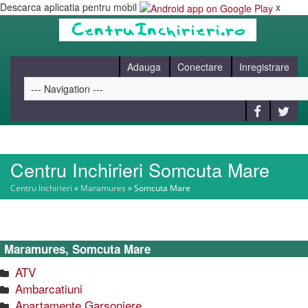
Descarca aplicatia pentru mobil
x
Adauga
Conectare
Inregistrare
Centru Inchirieri Somcuta Mare
HOME
Centru Inchirieri
»
Maramures
»
Somcuta Mare
CAUT
Maramures, Somcuta Mare
BLOG
ATV
Ambarcatiuni
CONTACT
Apartamente Garsoniere