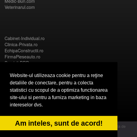
Medic-Bun.com
Veterinarul.com
Cabinet-Individual.ro
Clinica-Privata.ro
EchipaConstructii.ro
FirmaPieseauto.ro
Servicii-DDD.com
Website-ul utilizeaza cookie pentru a reţine
detaliile de conectare, pentru a colecta
statistici cu scopul de a optimiza functionarea
Birouri-Cadastru.ro
site-ului si pentru a furniza marketing in baza
CramaVinuri.ro
intereselor dvs.
FirmaTractariAuto.ro
InstalatiiSolare.com
NonStopDeschis.ro
Am inteles, sunt de acord!
© 2014 Powered by OdinMedia | este inscrisa la Autoritatea Nationala de
Supraveghere a Prelucrarii Datelor cu Caracter Personal - ANPC