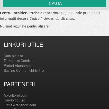
Centru Inchirieri Strehaia
reprezinta pagina unde puteti gasi
informatii despre
Centru Inchirieri din Strehaia
.
Nu sunt rezultate pentru afişare.
LINKURI UTILE
Cum platesc
Termeni si Conditii
Preturi Abonamente
Sustine CentruInchirieri.ro
PARTENERI
Apicultorul.com
Cardiologul.ro
Firma-Transport.com