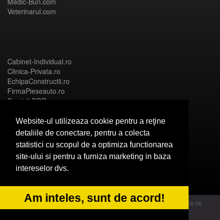
Medic-Bun.com
Veterinarul.com
Cabinet-Individual.ro
Clinica-Privata.ro
EchipaConstructii.ro
FirmaPieseauto.ro
Servicii-DDD.com
Website-ul utilizeaza cookie pentru a reţine
detaliile de conectare, pentru a colecta
statistici cu scopul de a optimiza functionarea
Birouri-Cadastru.ro
site-ului si pentru a furniza marketing in baza
CramaVinuri.ro
intereselor dvs.
FirmaTractariAuto.ro
InstalatiiSolare.com
NonStopDeschis.ro
Am inteles, sunt de acord!
© 2014 Powered by OdinMedia | este inscrisa la Autoritatea Nationala de
Supraveghere a Prelucrarii Datelor cu Caracter Personal - ANPC