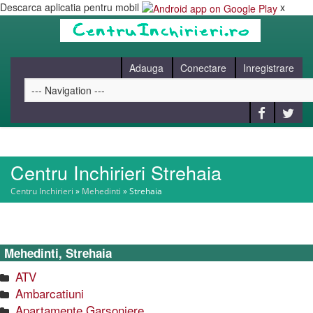
Descarca aplicatia pentru mobil
x
Adauga
Conectare
Inregistrare
Centru Inchirieri Strehaia
HOME
Centru Inchirieri
»
Mehedinti
»
Strehaia
CAUT
Mehedinti, Strehaia
BLOG
ATV
Ambarcatiuni
CONTACT
Apartamente Garsoniere