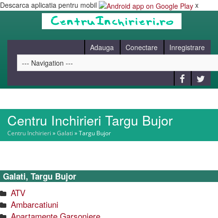
Descarca aplicatia pentru mobil
x
Adauga
Conectare
Inregistrare
Centru Inchirieri Targu Bujor
HOME
Centru Inchirieri
»
Galati
»
Targu Bujor
CAUT
Galati, Targu Bujor
BLOG
ATV
Ambarcatiuni
CONTACT
Apartamente Garsoniere