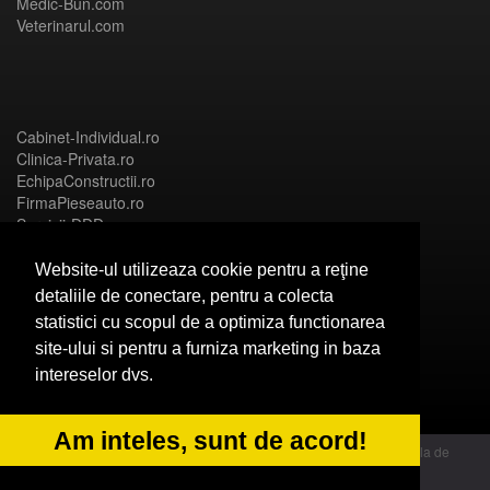
Medic-Bun.com
Veterinarul.com
Cabinet-Individual.ro
Clinica-Privata.ro
EchipaConstructii.ro
FirmaPieseauto.ro
Servicii-DDD.com
Website-ul utilizeaza cookie pentru a reţine
detaliile de conectare, pentru a colecta
statistici cu scopul de a optimiza functionarea
Birouri-Cadastru.ro
site-ului si pentru a furniza marketing in baza
CramaVinuri.ro
intereselor dvs.
FirmaTractariAuto.ro
InstalatiiSolare.com
NonStopDeschis.ro
Am inteles, sunt de acord!
© 2014 Powered by OdinMedia | este inscrisa la Autoritatea Nationala de
Supraveghere a Prelucrarii Datelor cu Caracter Personal - ANPC