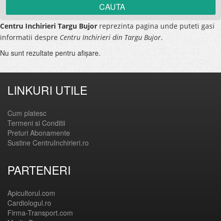
Centru Inchirieri Targu Bujor
reprezinta pagina unde puteti gasi
informatii despre
Centru Inchirieri din Targu Bujor
.
Nu sunt rezultate pentru afişare.
LINKURI UTILE
Cum platesc
Termeni si Conditii
Preturi Abonamente
Sustine CentruInchirieri.ro
PARTENERI
Apicultorul.com
Cardiologul.ro
Firma-Transport.com