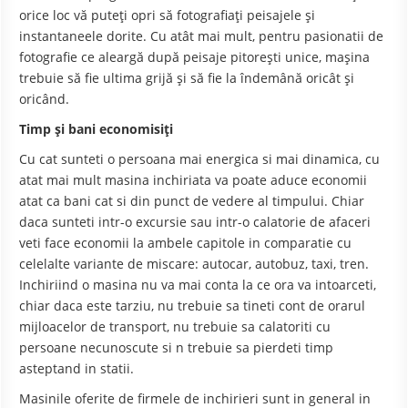
orice loc vă puteţi opri să fotografiaţi peisajele şi
instantaneele dorite. Cu atât mai mult, pentru pasionatii de
fotografie ce aleargă după peisaje pitoreşti unice, maşina
trebuie să fie ultima grijă şi să fie la îndemână oricât şi
oricând.
Timp şi bani economisiţi
Cu cat sunteti o persoana mai energica si mai dinamica, cu
atat mai mult masina inchiriata va poate aduce economii
atat ca bani cat si din punct de vedere al timpului. Chiar
daca sunteti intr-o excursie sau intr-o calatorie de afaceri
veti face economii la ambele capitole in comparatie cu
celelalte variante de miscare: autocar, autobuz, taxi, tren.
Inchiriind o masina nu va mai conta la ce ora va intoarceti,
chiar daca este tarziu, nu trebuie sa tineti cont de orarul
mijloacelor de transport, nu trebuie sa calatoriti cu
persoane necunoscute si n trebuie sa pierdeti timp
asteptand in statii.
Masinile oferite de firmele de inchirieri sunt in general in