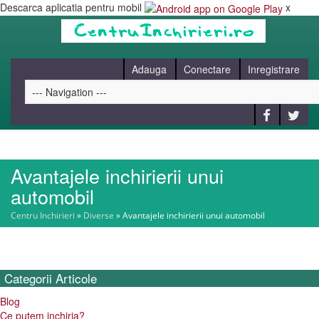
Descarca aplicatia pentru mobil
x
Adauga
Conectare
Inregistrare
Avantajele inchirierii unui
HOME
automobil
Centru Inchirieri
»
Diverse
»
Avantajele inchirierii unui automobil
CAUT
BLOG
Categorii
Articole
Blog
CONTACT
Ce putem inchiria?