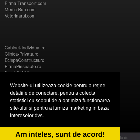
Firma-Transport.com
Medic-Bun.com
Veterinarul.com
Cabinet-Individual.ro
Clinica-Privata.ro
EchipaConstructii.ro
FirmaPieseauto.ro
Servicii-DDD.com
Website-ul utilizeaza cookie pentru a reţine
detaliile de conectare, pentru a colecta
statistici cu scopul de a optimiza functionarea
Birouri-Cadastru.ro
site-ului si pentru a furniza marketing in baza
CramaVinuri.ro
intereselor dvs.
FirmaTractariAuto.ro
InstalatiiSolare.com
NonStopDeschis.ro
Am inteles, sunt de acord!
© 2014 Powered by OdinMedia | este inscrisa la Autoritatea Nationala de