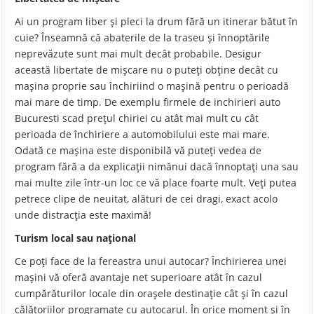
Ai un program liber şi pleci la drum fără un itinerar bătut în
cuie? Înseamnă că abaterile de la traseu şi înnoptările
neprevăzute sunt mai mult decât probabile. Desigur
această libertate de mişcare nu o puteţi obţine decât cu
maşina proprie sau închiriind o maşină pentru o perioadă
mai mare de timp. De exemplu firmele de inchirieri auto
Bucuresti scad preţul chiriei cu atât mai mult cu cât
perioada de închiriere a automobilului este mai mare.
Odată ce maşina este disponibilă vă puteţi vedea de
program fără a da explicaţii nimănui dacă înnoptaţi una sau
mai multe zile într-un loc ce vă place foarte mult. Veţi putea
petrece clipe de neuitat, alături de cei dragi, exact acolo
unde distracţia este maximă!
Turism local sau naţional
Ce poţi face de la fereastra unui autocar? Închirierea unei
maşini vă oferă avantaje net superioare atât în cazul
cumpărăturilor locale din oraşele destinaţie cât şi în cazul
călătoriilor programate cu autocarul. În orice moment şi în