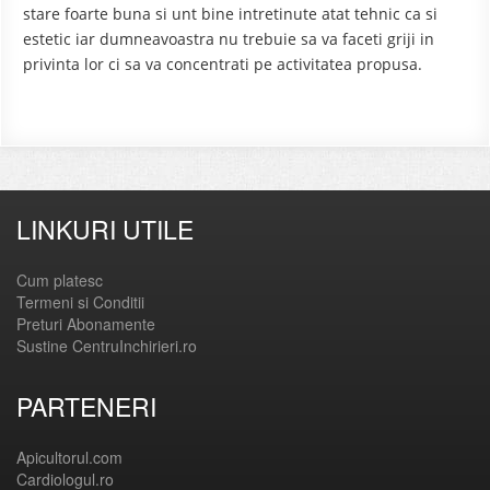
stare foarte buna si unt bine intretinute atat tehnic ca si
estetic iar dumneavoastra nu trebuie sa va faceti griji in
privinta lor ci sa va concentrati pe activitatea propusa.
LINKURI UTILE
Cum platesc
Termeni si Conditii
Preturi Abonamente
Sustine CentruInchirieri.ro
PARTENERI
Apicultorul.com
Cardiologul.ro