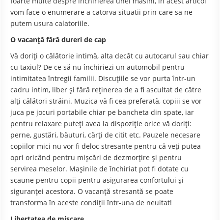
foarte multe despre inchirierea unei masini, in acest articol
vom face o enumerare a catorva situatii prin care sa ne
putem usura calatoriile.
O vacanţă fără dureri de cap
Vă doriţi o călătorie intimă, alta decât cu autocarul sau chiar
cu taxiul? De ce să nu închiriezi un automobil pentru
intimitatea întregii familii. Discuţiile se vor purta într-un
cadru intim, liber şi fără reţinerea de a fi ascultat de către
alţi călători străini. Muzica vă fi cea preferată, copiii se vor
juca pe jocuri portabile chiar pe bancheta din spate, iar
pentru relaxare puteţi avea la dispoziţie orice vă doriţi:
perne, gustări, băuturi, cărţi de citit etc. Pauzele necesare
copiilor mici nu vor fi deloc stresante pentru că veţi putea
opri oricând pentru mişcări de dezmorţire şi pentru
servirea meselor. Maşinile de închiriat pot fi dotate cu
scaune pentru copii pentru asigurarea confortului şi
siguranţei acestora. O vacanţă stresantă se poate
transforma în aceste condiţii într-una de neuitat!
Libertatea de mişcare