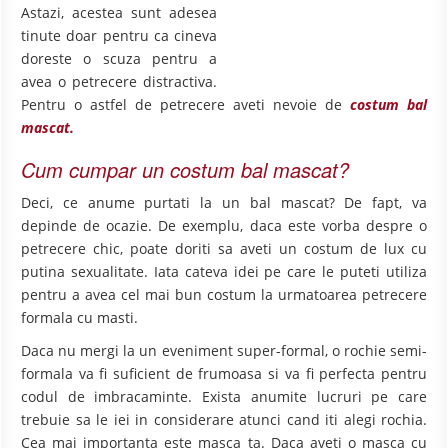
Astazi, acestea sunt adesea
tinute doar pentru ca cineva
doreste o scuza pentru a
avea o petrecere distractiva.
Pentru o astfel de petrecere aveti nevoie de
costum bal
mascat.
Cum cumpar un costum bal mascat?
Deci, ce anume purtati la un bal mascat? De fapt, va
depinde de ocazie. De exemplu, daca este vorba despre o
petrecere chic, poate doriti sa aveti un costum de lux cu
putina sexualitate. Iata cateva idei pe care le puteti utiliza
pentru a avea cel mai bun costum la urmatoarea petrecere
formala cu masti.
Daca nu mergi la un eveniment super-formal, o rochie semi-
formala va fi suficient de frumoasa si va fi perfecta pentru
codul de imbracaminte. Exista anumite lucruri pe care
trebuie sa le iei in considerare atunci cand iti alegi rochia.
Cea mai importanta este masca ta. Daca aveti o masca cu