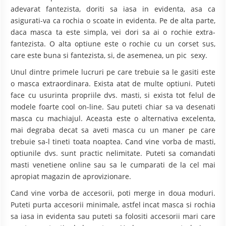
adevarat fantezista, doriti sa iasa in evidenta, asa ca
asigurati-va ca rochia o scoate in evidenta. Pe de alta parte,
daca masca ta este simpla, vei dori sa ai o rochie extra-
fantezista. O alta optiune este o rochie cu un corset sus,
care este buna si fantezista, si, de asemenea, un pic sexy.
Unul dintre primele lucruri pe care trebuie sa le gasiti este
o masca extraordinara. Exista atat de multe optiuni. Puteti
face cu usurinta propriile dvs. masti, si exista tot felul de
modele foarte cool on-line. Sau puteti chiar sa va desenati
masca cu machiajul. Aceasta este o alternativa excelenta,
mai degraba decat sa aveti masca cu un maner pe care
trebuie sa-l tineti toata noaptea. Cand vine vorba de masti,
optiunile dvs. sunt practic nelimitate. Puteti sa comandati
masti venetiene online sau sa le cumparati de la cel mai
apropiat magazin de aprovizionare.
Cand vine vorba de accesorii, poti merge in doua moduri.
Puteti purta accesorii minimale, astfel incat masca si rochia
sa iasa in evidenta sau puteti sa folositi accesorii mari care