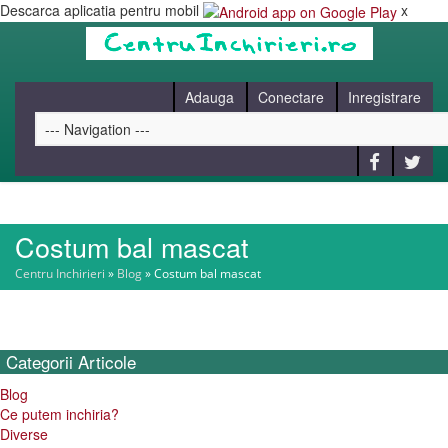
Descarca aplicatia pentru mobil
x
Adauga
Conectare
Inregistrare
Costum bal mascat
HOME
Centru Inchirieri
»
Blog
»
Costum bal mascat
CAUT
Categorii
Articole
BLOG
Blog
Ce putem inchiria?
CONTACT
Diverse