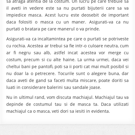
sa atraga atentia de la costum. Un lucru pe care trebuie sa
il aveti in vedere este sa nu purtati bijuterii care sa va
impiedice masca. Acest lucru este deosebit de important
daca folositi o masca cu un maner. Asigurati-va ca nu
purtati o bratara pe care manerul o va prinde.
Asigurati-va ca incaltamintea pe care o purtati se potriveste
cu rochia. Acestea ar trebui sa fie intr-o culoare neutra, cum
ar fi negru sau alb, astfel incat acestea vor merge cu
costum, precum si cu alte haine. La urma urmei, daca vei
cheltui bani pe pantofi, poti sa ii porti cat mai mult posibil si
nu doar la o petrecere. Tocurile sunt o alegere buna, dar
daca aveti de gand sa faceti multa miscare, poate doriti sa
luati in considerare balerini sau sandale joase.
Nu in ultimul rand, vom discuta machiajul. Machiajul tau va
depinde de costumul tau si de masca ta. Daca utilizati
machiajul ca o masca, veti dori sa iesiti in evidenta.