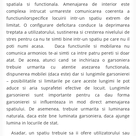
spatiala si functionala. Amenajarea de interior este
complexa intrucat urmareste comunicarea coerenta a
functiunilorspecifice locuirii intr-un spatiu extrem de
limitat. O configurare deficitara conduce la deprimarea
treptata a utilizatorului, sustinerea si cresterea nivelului de
stres pentru ca nu te simti bine intr-un spatiu pe care nu il
poti numi acasa. Daca functiunile si mobilarea nu
comunica armonios te-ai simti ca intre patru pereti si doar
atat. De aceea, atunci cand se inchiriaza o garsoniera
trebuie urmarita cu atentie asezarea functionala,
dispunerea mobilei (daca este) dar si lungimile garsonierei
– posibilitatile si limitarile pe care aceste lungimi le pot
aduce si aria suprafetei efective de locuit. Lungimile
garsonierei sunt importante pentru ca dau forma
garsonierei si influenteaza in mod direct amenajarea
spatiului. De asemenea, trebuie urmarita si luminarea
naturala, daca este bne luminata garsoniera, daca ajunge
lumina in locurile de stat.
Asadar, un spatiu trebuie sa ii ofere utilizatorului sau