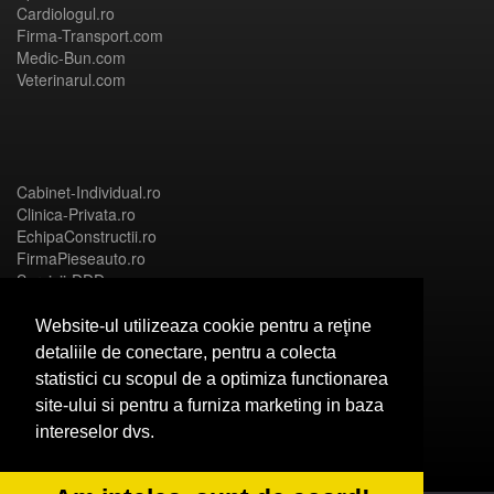
Cardiologul.ro
Firma-Transport.com
Medic-Bun.com
Veterinarul.com
Cabinet-Individual.ro
Clinica-Privata.ro
EchipaConstructii.ro
FirmaPieseauto.ro
Servicii-DDD.com
Website-ul utilizeaza cookie pentru a reţine
detaliile de conectare, pentru a colecta
statistici cu scopul de a optimiza functionarea
Birouri-Cadastru.ro
site-ului si pentru a furniza marketing in baza
CramaVinuri.ro
intereselor dvs.
FirmaTractariAuto.ro
InstalatiiSolare.com
NonStopDeschis.ro