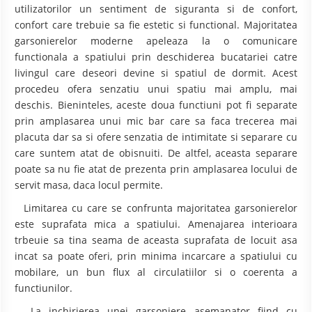
utilizatorilor un sentiment de siguranta si de confort,
confort care trebuie sa fie estetic si functional. Majoritatea
garsonierelor moderne apeleaza la o comunicare
functionala a spatiului prin deschiderea bucatariei catre
livingul care deseori devine si spatiul de dormit. Acest
procedeu ofera senzatiu unui spatiu mai amplu, mai
deschis. Bieninteles, aceste doua functiuni pot fi separate
prin amplasarea unui mic bar care sa faca trecerea mai
placuta dar sa si ofere senzatia de intimitate si separare cu
care suntem atat de obisnuiti. De altfel, aceasta separare
poate sa nu fie atat de prezenta prin amplasarea locului de
servit masa, daca locul permite.
Limitarea cu care se confrunta majoritatea garsonierelor
este suprafata mica a spatiului. Amenajarea interioara
trbeuie sa tina seama de aceasta suprafata de locuit asa
incat sa poate oferi, prin minima incarcare a spatiului cu
mobilare, un bun flux al circulatiilor si o coerenta a
functiunilor.
La inchirierea unei garsoniere asemanator fiind cu