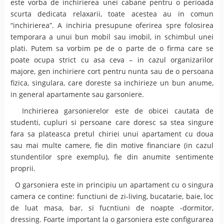
este vorba de inchirierea unei cabane pentru o perioada
scurta dedicata relaxarii, toate acestea au in comun
“inchirierea”. A inchiria presupune oferirea spre folosirea
temporara a unui bun mobil sau imobil, in schimbul unei
plati. Putem sa vorbim pe de o parte de o firma care se
poate ocupa strict cu asa ceva – in cazul organizarilor
majore, gen inchiriere cort pentru nunta sau de o persoana
fizica, singulara, care doreste sa inchirieze un bun anume,
in general apartamente sau garsoniere.
Inchirierea garsonierelor este de obicei cautata de
studenti, cupluri si persoane care doresc sa stea singure
fara sa plateasca pretul chiriei unui apartament cu doua
sau mai multe camere, fie din motive financiare (in cazul
stundentilor spre exemplu), fie din anumite sentimente
proprii.
O garsoniera este in principiu un apartament cu o singura
camera ce contine: functiuni de zi-living, bucatarie, baie, loc
de luat masa, bar, si fucntiuni de noapte -dormitor,
dressing. Foarte important la o garsoniera este configurarea