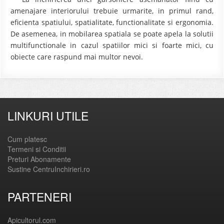
amenajare interiorului trebuie urmarite, in primul rand,
eficienta spatiului, spatialitate, functionalitate si ergonomia.
De asemenea, in mobilarea spatiala se poate apela la solutii
multifunctionale in cazul spatiilor mici si foarte mici, cu
obiecte care raspund mai multor nevoi.
LINKURI UTILE
Cum platesc
Termeni si Conditii
Preturi Abonamente
Sustine CentruInchirieri.ro
PARTENERI
Apicultorul.com