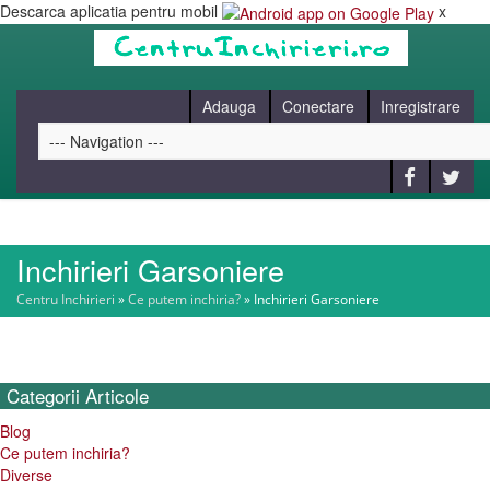
Descarca aplicatia pentru mobil
x
Adauga
Conectare
Inregistrare
Inchirieri Garsoniere
HOME
Centru Inchirieri
»
Ce putem inchiria?
»
Inchirieri Garsoniere
CAUT
Categorii
Articole
BLOG
Blog
Ce putem inchiria?
CONTACT
Diverse