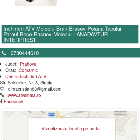
Inchirieri ATV Moieciu-Bran-Brasov-Poiana Tapului-
Paraul Rece-Rasnov-Moieciu - ANADAVTUR
INTERPREST
0730444610
Judet:
Prahova
Oras:
Comarnic
Centru Inchirieri ATV
Str. Schiorilor, Nr. 3, Sinaia
dimacristian83@gmail.com
www.atvsinaia.ro
Facebook
Vizualizeaza locatie pe harta