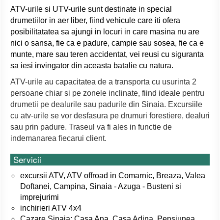
ATV-urile si UTV-urile sunt destinate in special
drumetiilor in aer liber, fiind vehicule care iti ofera
posibilitatatea sa ajungi in locuri in care masina nu are
nici o sansa, fie ca e padure, campie sau sosea, fie ca e
munte, mare sau teren accidentat, vei reusi cu siguranta
sa iesi invingator din aceasta batalie cu natura.
ATV-urile au capacitatea de a transporta cu usurinta 2
persoane chiar si pe zonele inclinate, fiind ideale pentru
drumetii pe dealurile sau padurile din Sinaia. Excursiile
cu atv-urile se vor desfasura pe drumuri forestiere, dealuri
sau prin padure. Traseul va fi ales in functie de
indemanarea fiecarui client.
Servicii
excursii ATV, ATV offroad in Comarnic,
Breaza, Valea
Doftanei, Campina,
Sinaia - Azuga - Busteni si
imprejurimi
inchirieri ATV 4x4
Cazare Sinaia: Casa Ana, Casa Adina, Pensiunea