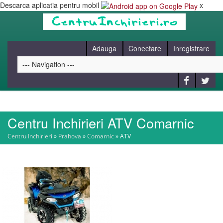
Descarca aplicatia pentru mobil
x
Adauga
Conectare
Inregistrare
Centru Inchirieri ATV Comarnic
HOME
Centru Inchirieri
»
Prahova
»
Comarnic
»
ATV
CAUT
BLOG
CONTACT