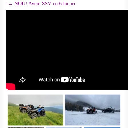
-→ NOU! Avem SSV cu 6 locuri