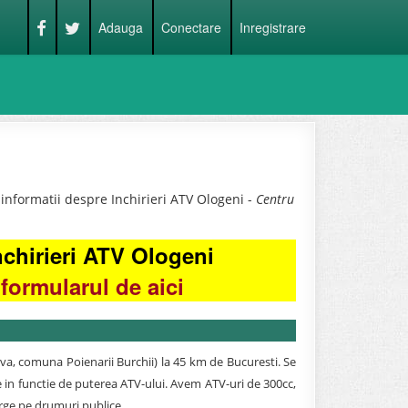
Adauga
Conectare
Inregistrare
informatii despre Inchirieri ATV Ologeni -
Centru
nchirieri ATV Ologeni
formularul de aici
ova, comuna Poienarii Burchii) la 45 km de Bucuresti. Se
te in functie de puterea ATV-ului. Avem ATV-uri de 300cc,
rge pe drumuri publice.