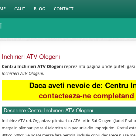
ME
CAUT
BLOG
CONTACT
i
Inchirieri ATV Ologeni
Centru Inchirieri ATV Ologeni
reprezinta pagina unde puteti gasi 
Inchirieri ATV Ologeni
.
Daca aveti nevoie de: Centru I
contacteaza-ne completand 
Descriere Centru Inchirieri ATV Ologeni
Inchiriez ATV-uri. Organizez plimbari cu ATV-uri in Sat Ologeni (Judet Prah
merge in plimbari pe raul Ialomita si in padurile din imprejurimi. Pretul es
400cc, 500cc. Se poate merge fara permis, inclusiv copii, deoarece nu se me