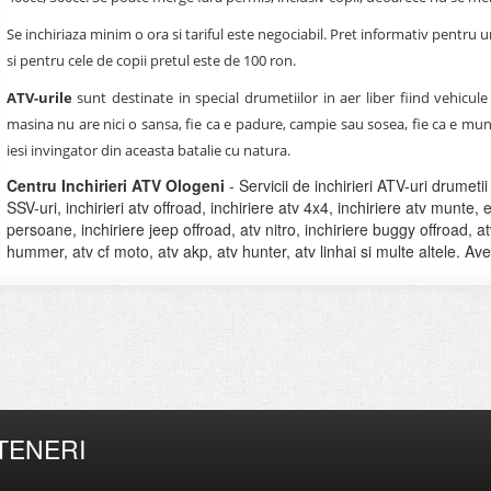
Se inchiriaza minim o ora si tariful este negociabil. Pret informativ pentru
si pentru cele de copii pretul este de 100 ron.
ATV-urile
sunt destinate in special drumetiilor in aer liber fiind vehicule 
masina nu are nici o sansa, fie ca e padure, campie sau sosea, fie ca e mun
iesi invingator din aceasta batalie cu natura.
Centru Inchirieri ATV Ologeni
- Servicii de inchirieri ATV-uri drumeti
SSV-uri, inchirieri atv offroad, inchiriere atv 4x4, inchiriere atv munte, e
persoane, inchiriere jeep offroad, atv nitro, inchiriere buggy offroad, a
hummer, atv cf moto, atv akp, atv hunter, atv linhai si multe altele. Av
TENERI