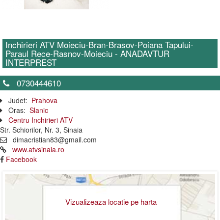
Inchirieri ATV Moieciu-Bran-Brasov-Poiana Tapului-
Paraul Rece-Rasnov-Moieciu - ANADAVTUR
INTERPREST
0730444610
Judet:
Prahova
Oras:
Slanic
Centru Inchirieri ATV
Str. Schiorilor, Nr. 3, Sinaia
dimacristian83@gmail.com
www.atvsinaia.ro
Facebook
Vizualizeaza locatie pe harta