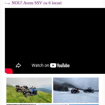
-→ NOU! Avem SSV cu 6 locuri