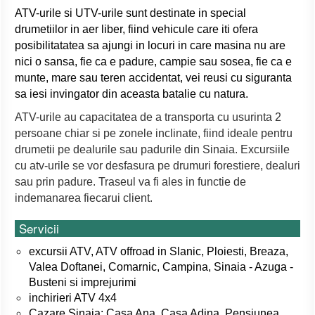
ATV-urile si UTV-urile sunt destinate in special
drumetiilor in aer liber, fiind vehicule care iti ofera
posibilitatatea sa ajungi in locuri in care masina nu are
nici o sansa, fie ca e padure, campie sau sosea, fie ca e
munte, mare sau teren accidentat, vei reusi cu siguranta
sa iesi invingator din aceasta batalie cu natura.
ATV-urile au capacitatea de a transporta cu usurinta 2
persoane chiar si pe zonele inclinate, fiind ideale pentru
drumetii pe dealurile sau padurile din Sinaia. Excursiile
cu atv-urile se vor desfasura pe drumuri forestiere, dealuri
sau prin padure. Traseul va fi ales in functie de
indemanarea fiecarui client.
Servicii
excursii ATV, ATV offroad in Slanic, Ploiesti,
Breaza,
Valea Doftanei, Comarnic, Campina,
Sinaia - Azuga -
Busteni si imprejurimi
inchirieri ATV 4x4
Cazare Sinaia: Casa Ana, Casa Adina, Pensiunea