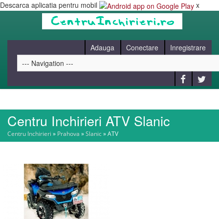
Descarca aplicatia pentru mobil
x
Adauga
Conectare
Inregistrare
Centru Inchirieri ATV Slanic
HOME
Centru Inchirieri
»
Prahova
»
Slanic
»
ATV
CAUT
BLOG
CONTACT