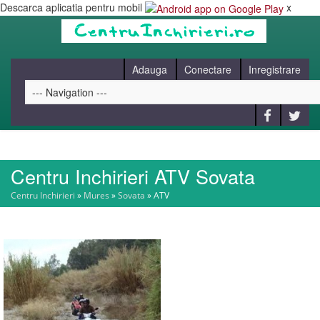
Descarca aplicatia pentru mobil
x
Adauga
Conectare
Inregistrare
Centru Inchirieri ATV Sovata
HOME
Centru Inchirieri
»
Mures
»
Sovata
»
ATV
CAUT
BLOG
CONTACT