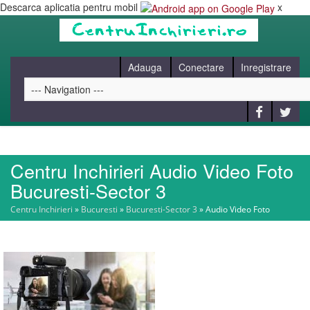
Descarca aplicatia pentru mobil
x
Adauga
Conectare
Inregistrare
Centru Inchirieri Audio Video Foto
HOME
Bucuresti-Sector 3
Centru Inchirieri
»
Bucuresti
»
Bucuresti-Sector 3
»
Audio Video Foto
CAUT
BLOG
CONTACT