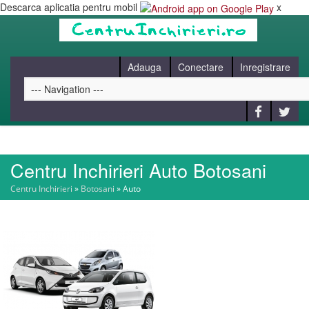
Descarca aplicatia pentru mobil
x
Adauga
Conectare
Inregistrare
Centru Inchirieri Auto Botosani
HOME
Centru Inchirieri
»
Botosani
»
Auto
CAUT
BLOG
CONTACT