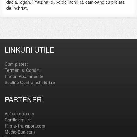
dacia, logan, limuzina, dube de inchiriat, camioane cu prelata
de inchriat,
LINKURI UTILE
Cum platesc
Termeni si Conditii
Preturi Abonamente
Sustine CentruInchirieri.ro
PARTENERI
Apicultorul.com
Cardiologul.ro
Firma-Transport.com
Medic-Bun.com