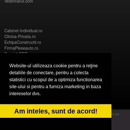
Veterinarul.com
Cabinet-Individual.ro
Clinica-Privata.ro
EchipaConstructii.ro
FirmaPieseauto.ro
Servicii-DDD.com
Website-ul utilizeaza cookie pentru a reţine
detaliile de conectare, pentru a colecta
statistici cu scopul de a optimiza functionarea
Birouri-Cadastru.ro
site-ului si pentru a furniza marketing in baza
CramaVinuri.ro
intereselor dvs.
FirmaTractariAuto.ro
InstalatiiSolare.com
NonStopDeschis.ro
Am inteles, sunt de acord!
© 2014 Powered by OdinMedia | este inscrisa la Autoritatea Nationala de
Supraveghere a Prelucrarii Datelor cu Caracter Personal - ANPC