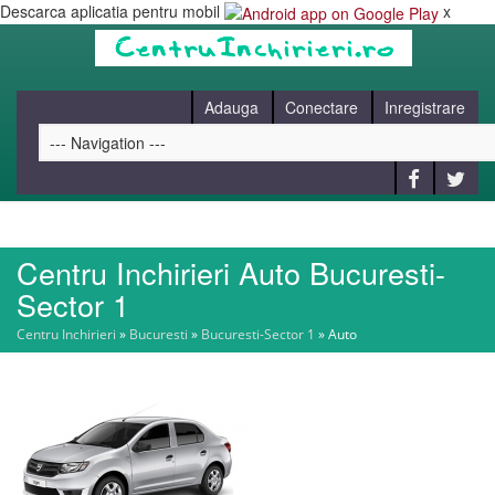
Descarca aplicatia pentru mobil
x
Adauga
Conectare
Inregistrare
Centru Inchirieri Auto Bucuresti-
HOME
Sector 1
Centru Inchirieri
»
Bucuresti
»
Bucuresti-Sector 1
»
Auto
CAUT
BLOG
CONTACT