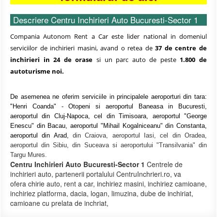
Descriere Centru Inchirieri Auto Bucuresti-Sector 1
Compania Autonom Rent a Car este lider national in domeniul
serviciilor de inchirieri masini, avand o retea de
37 de centre de
inchirieri in 24 de orase
si un parc auto de peste
1.800 de
autoturisme noi.
De asemenea ne oferim serviciile in principalele aeroporturi din tara:
"Henri Coanda" - Otopeni si aeroportul Baneasa in Bucuresti,
aeroportul din Cluj-Napoca, cel din Timisoara, aeroportul "George
Enescu" din Bacau, aeroportul "Mihail Kogalniceanu" din Constanta,
aeroportul din Arad,
din Craiova, aeroportul Iasi, cel din Oradea,
aeroportul din Sibiu, din Suceava si aeroportului "Transilvania" din
Targu Mures.
Centru Inchirieri Auto Bucuresti-Sector 1
Centrele de
inchirieri auto, partenerii portalului CentruInchrieri.ro, va
ofera chirie auto, rent a car, inchiriez masini, inchiriez camioane,
inchiriez platforma, dacia, logan, limuzina, dube de inchiriat,
camioane cu prelata de inchriat,