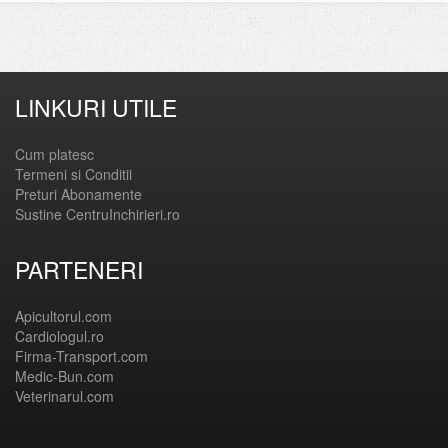
LINKURI UTILE
Cum platesc
Termeni si Conditii
Preturi Abonamente
Sustine CentruInchirieri.ro
PARTENERI
Apicultorul.com
Cardiologul.ro
Firma-Transport.com
Medic-Bun.com
Veterinarul.com