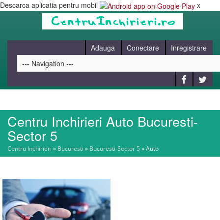
Descarca aplicatia pentru mobil
x
Adauga
Conectare
Inregistrare
Centru Inchirieri Auto Bucuresti-
HOME
Sector 5
Centru Inchirieri
»
Bucuresti
»
Bucuresti-Sector 5
»
Auto
CAUT
BLOG
CONTACT