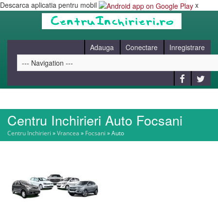
Descarca aplicatia pentru mobil
x
Adauga
Conectare
Inregistrare
Centru Inchirieri Auto Focsani
HOME
Centru Inchirieri
»
Vrancea
»
Focsani
»
Auto
CAUT
BLOG
CONTACT