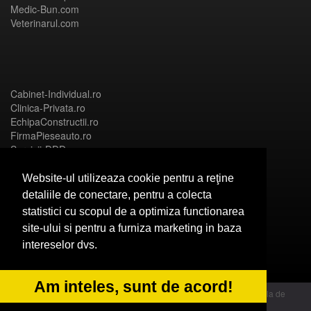
Medic-Bun.com
Veterinarul.com
Cabinet-Individual.ro
Clinica-Privata.ro
EchipaConstructii.ro
FirmaPieseauto.ro
Servicii-DDD.com
Website-ul utilizeaza cookie pentru a reţine
detaliile de conectare, pentru a colecta
statistici cu scopul de a optimiza functionarea
Birouri-Cadastru.ro
site-ului si pentru a furniza marketing in baza
CramaVinuri.ro
intereselor dvs.
FirmaTractariAuto.ro
InstalatiiSolare.com
NonStopDeschis.ro
Am inteles, sunt de acord!
© 2014 Powered by OdinMedia | este inscrisa la Autoritatea Nationala de
Supraveghere a Prelucrarii Datelor cu Caracter Personal - ANPC