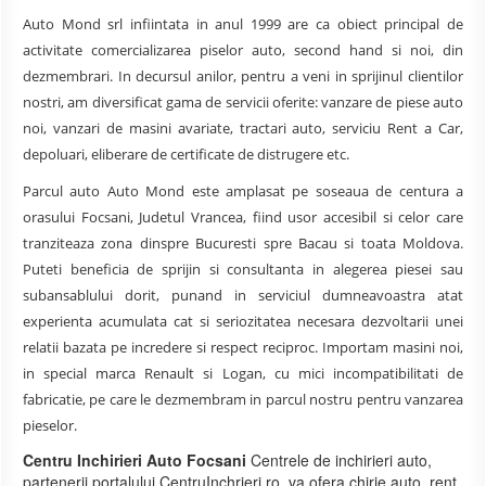
Auto Mond srl infiintata in anul 1999 are ca obiect principal de
activitate comercializarea piselor auto, second hand si noi, din
dezmembrari. In decursul anilor, pentru a veni in sprijinul clientilor
nostri, am diversificat gama de servicii oferite: vanzare de piese auto
noi, vanzari de masini avariate, tractari auto, serviciu Rent a Car,
depoluari, eliberare de certificate de distrugere etc.
Parcul auto Auto Mond este amplasat pe soseaua de centura a
orasului Focsani, Judetul Vrancea, fiind usor accesibil si celor care
tranziteaza zona dinspre Bucuresti spre Bacau si toata Moldova.
Puteti beneficia de sprijin si consultanta in alegerea piesei sau
subansablului dorit, punand in serviciul dumneavoastra atat
experienta acumulata cat si seriozitatea necesara dezvoltarii unei
relatii bazata pe incredere si respect reciproc. Importam masini noi,
in special marca Renault si Logan, cu mici incompatibilitati de
fabricatie, pe care le dezmembram in parcul nostru pentru vanzarea
pieselor.
Centru Inchirieri Auto Focsani
Centrele de inchirieri auto,
partenerii portalului CentruInchrieri.ro, va ofera chirie auto, rent