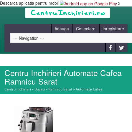
Descarca aplicatia pentru mobil
x
Adauga
Conectare
Inregistrare
Centru Inchirieri Automate Cafea
HOME
Ramnicu Sarat
Centru Inchirieri
»
Buzau
»
Ramnicu Sarat
»
Automate Cafea
CAUT
BLOG
CONTACT