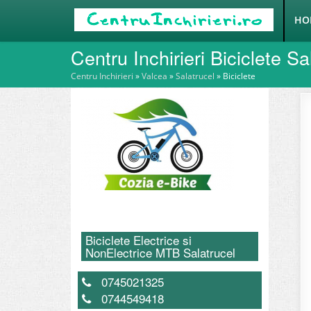
HO
Centru Inchirieri Biciclete Sa
Centru Inchirieri
»
Valcea
»
Salatrucel
»
Biciclete
Biciclete Electrice si
NonElectrice MTB Salatrucel
0745021325
0744549418