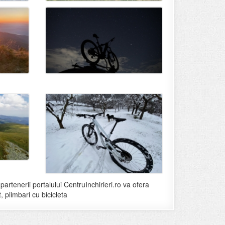
 partenerii portalului CentruInchirieri.ro va ofera
t, plimbari cu bicicleta