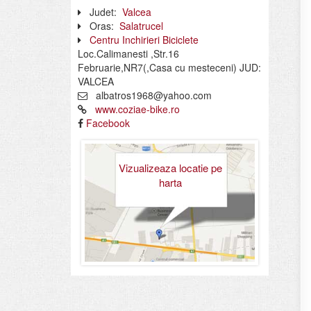
Judet:
Valcea
Oras:
Salatrucel
Centru Inchirieri Biciclete
Loc.Calimanesti ,Str.16
Februarie,NR7(,Casa cu mesteceni) JUD:
VALCEA
albatros1968@yahoo.com
www.coziae-bike.ro
Facebook
Vizualizeaza locatie pe
harta