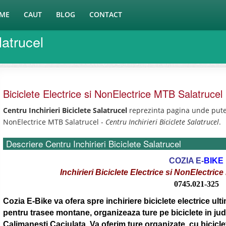
ME
CAUT
BLOG
CONTACT
latrucel
Biciclete Electrice si NonElectrice MTB Salatrucel
Centru Inchirieri Biciclete Salatrucel
reprezinta pagina unde puteti
NonElectrice MTB Salatrucel -
Centru Inchirieri Biciclete Salatrucel
.
Descriere Centru Inchirieri Biciclete Salatrucel
COZIA E-
BIKE
Inchirieri Biciclete Electrice si NonElectric
0745.021-325
Cozia E-Bike va ofera spre inchiriere biciclete electrice ul
pentru trasee montane, organizeaza ture pe biciclete in judet
Calimanesti Caciulata. Va oferim ture organizate, cu bicicl