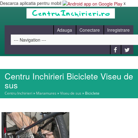
Descarca aplicatia pentru mobil
x
Adauga
Conectare
Inregistrare
Centru Inchirieri Biciclete Viseu de
HOME
sus
Centru Inchirieri
»
Maramures
»
Viseu de sus
»
Biciclete
CAUT
BLOG
CONTACT