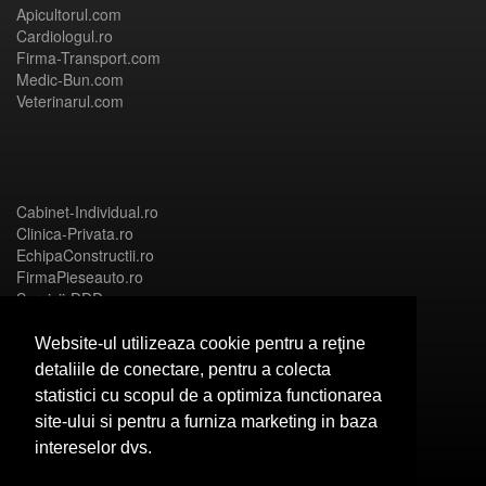
Apicultorul.com
Cardiologul.ro
Firma-Transport.com
Medic-Bun.com
Veterinarul.com
Cabinet-Individual.ro
Clinica-Privata.ro
EchipaConstructii.ro
FirmaPieseauto.ro
Servicii-DDD.com
Website-ul utilizeaza cookie pentru a reţine
detaliile de conectare, pentru a colecta
statistici cu scopul de a optimiza functionarea
Birouri-Cadastru.ro
site-ului si pentru a furniza marketing in baza
CramaVinuri.ro
intereselor dvs.
FirmaTractariAuto.ro
InstalatiiSolare.com