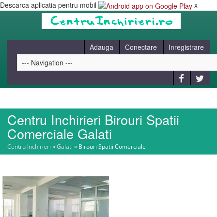
Descarca aplicatia pentru mobil
x
Adauga
Conectare
Inregistrare
Centru Inchirieri Birouri Spatii
HOME
Comerciale Galati
Centru Inchirieri
»
Galati
»
Birouri Spatii Comerciale
CAUT
BLOG
CONTACT