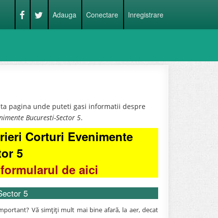
Adauga
Conectare
Inregistrare
ta pagina unde puteti gasi informatii despre
enimente Bucuresti-Sector 5
.
rieri Corturi Evenimente
tor 5
formularul de aici
Sector 5
portant? Vă simţiţi mult mai bine afară, la aer, decat