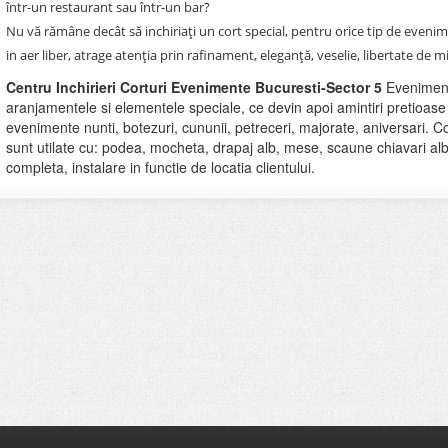
într-un restaurant sau într-un bar?
Nu vă rămâne decât să inchiriați un cort special, pentru orice tip de eveni
in aer liber, atrage atenţia prin rafinament, eleganţă, veselie, libertate de m
Centru Inchirieri Corturi Evenimente Bucuresti-Sector 5
Evenimente
aranjamentele si elementele speciale, ce devin apoi amintiri pretioase pen
evenimente nunti, botezuri, cununii, petreceri, majorate, aniversari. Cor
sunt utilate cu: podea, mocheta, drapaj alb, mese, scaune chiavari al
completa, instalare in functie de locatia clientului.