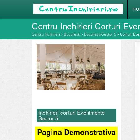
HO
Centru Inchirieri Corturi Ev
Centru Inchirieri
»
Bucuresti
»
Bucuresti-Sector 5
»
Corturi Ev
Inchirieri corturi Evenimente
Sector 5
Pagina Demonstrativa