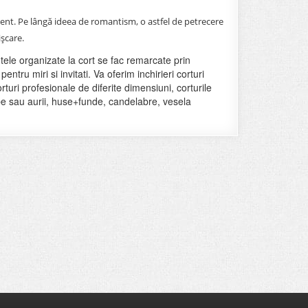
ment. Pe lângă ideea de romantism, o astfel de petrecere
işcare.
le organizate la cort se fac remarcate prin
tru miri si invitati. Va oferim inchirieri corturi
turi profesionale de diferite dimensiuni, corturile
be sau aurii, huse+funde, candelabre, vesela