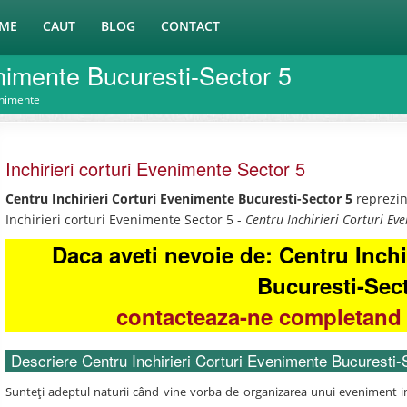
ME
CAUT
BLOG
CONTACT
enimente Bucuresti-Sector 5
enimente
Inchirieri corturi Evenimente Sector 5
Centru Inchirieri Corturi Evenimente Bucuresti-Sector 5
reprezin
Inchirieri corturi Evenimente Sector 5 -
Centru Inchirieri Corturi Ev
Daca aveti nevoie de: Centru Inchi
Bucuresti-Sec
contacteaza-ne completand 
Descriere Centru Inchirieri Corturi Evenimente Bucuresti-
Sunteţi adeptul naturii când vine vorba de organizarea unui eveniment im