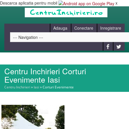
Descarca aplicatia pentru mobil
x
Adauga
Conectare
Inregistrare
Centru Inchirieri Corturi
HOME
Evenimente Iasi
Centru Inchirieri
»
Iasi
»
Corturi Evenimente
CAUT
BLOG
CONTACT