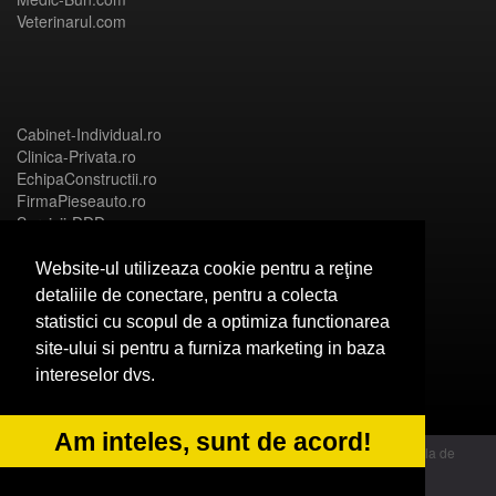
Veterinarul.com
Cabinet-Individual.ro
Clinica-Privata.ro
EchipaConstructii.ro
FirmaPieseauto.ro
Servicii-DDD.com
Website-ul utilizeaza cookie pentru a reţine
detaliile de conectare, pentru a colecta
statistici cu scopul de a optimiza functionarea
Birouri-Cadastru.ro
site-ului si pentru a furniza marketing in baza
CramaVinuri.ro
intereselor dvs.
FirmaTractariAuto.ro
InstalatiiSolare.com
NonStopDeschis.ro
Am inteles, sunt de acord!
© 2014 Powered by OdinMedia | este inscrisa la Autoritatea Nationala de
Supraveghere a Prelucrarii Datelor cu Caracter Personal - ANPC