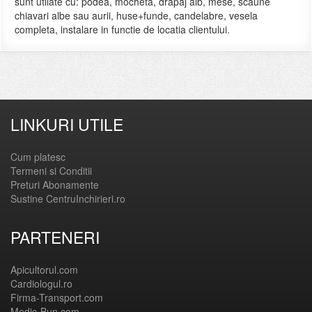
sunt utilate cu: podea, mocheta, drapaj alb, mese, scaune
chiavari albe sau aurii, huse+funde, candelabre, vesela
completa, instalare in functie de locatia clientului.
LINKURI UTILE
Cum platesc
Termeni si Conditii
Preturi Abonamente
Sustine CentruInchirieri.ro
PARTENERI
Apicultorul.com
Cardiologul.ro
Firma-Transport.com
Medic-Bun.com