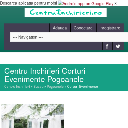
Descarca aplicatia pentru mobil
x
Adauga
Conectare
Inregistrare
Centru Inchirieri Corturi
HOME
Evenimente Pogoanele
Centru Inchirieri
»
Buzau
»
Pogoanele
»
Corturi Evenimente
CAUT
BLOG
CONTACT