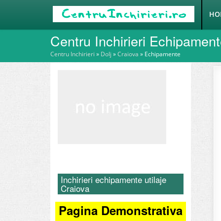
HO
Centru Inchirieri Echipamen
Centru Inchirieri
»
Dolj
»
Craiova
»
Echipamente
Inchirieri echipamente utilaje
Craiova
Pagina Demonstrativa