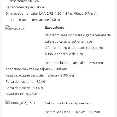
Putere motor: 16,8kW
Capacitatea cupei: 0.45mc
Dim. echipamentului: L/l/î: 2.72×1.26×1.84 m Viteza: 9.7km/h
Inaltime max. de descarcare:2.08 m
Excavatoare
Va oferim spre inchiriere o gama variata de
utilaje cu caractarestici tehnice
diferite pentru o adaptabilitate cat mai
buna la conditiile de lucru.
Inaltimea bratului articulat – 6750mm
Adancime maxima de sapare – 5200mm
Raza de actiune verticala maxima – 8100mm
Forta de tractiune – 82kN
Forta de rupere – 130kN
Greutate bruta – 14t
Platforme electrice tip foarfeca
Inaltimi de lucru: 6.57m – 11.75m