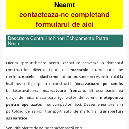
Neamt
contacteaza-ne completand
formularul de aici
Descriere Centru Inchirieri Echipamente Piatra
Neamt
Oferim spre inchiriere pentru clientii ce activeaza in domeniul
constructiilor diverse tipuri de
macarale
(turn, auto, pe
camion),
nacele
si
platforme
autopropulsante necesare lucrului la
inaltime, utilaje pentru constructii (
excavatoare pe senile
,
buldoexcavatoare,
incarcatoare frontale
, vibrocompactoare,)
utilaje de mica mecanizare (generator de curent,
motopompa
pentru ape uzate
, mai compactor, etc). Deasemenea avem in
portofoliu de servicii transport auto de marfuri si
transporturi
agabaritice
.
Serviciile oferite de noi se caracterizează prin: