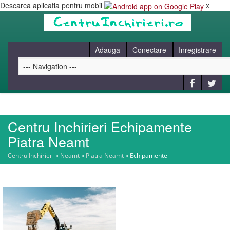
Descarca aplicatia pentru mobil
x
Adauga
Conectare
Inregistrare
Centru Inchirieri Echipamente
HOME
Piatra Neamt
Centru Inchirieri
»
Neamt
»
Piatra Neamt
»
Echipamente
CAUT
BLOG
CONTACT