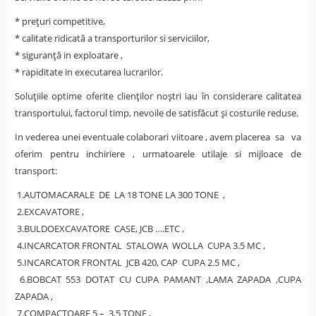
* preţuri competitive,
* calitate ridicată a transporturilor si serviciilor,
* siguranţă in exploatare ,
* rapiditate in executarea lucrarilor.
Soluţiile optime oferite clienţilor noştri iau în considerare calitatea
transportului, factorul timp, nevoile de satisfăcut şi costurile reduse.
In vederea unei eventuale colaborari viitoare , avem placerea sa va
oferim pentru inchiriere , urmatoarele utilaje si mijloace de
transport:
1.AUTOMACARALE DE LA 18 TONE LA 300 TONE ,
2.EXCAVATORE ,
3.BULDOEXCAVATORE CASE, JCB ….ETC ,
4.INCARCATOR FRONTAL STALOWA WOLLA CUPA 3.5 MC ,
5.INCARCATOR FRONTAL JCB 420, CAP CUPA 2.5 MC ,
6.BOBCAT 553 DOTAT CU CUPA PAMANT ,LAMA ZAPADA ,CUPA
ZAPADA ,
7.COMPACTOARE 5 – 3.5 TONE ,