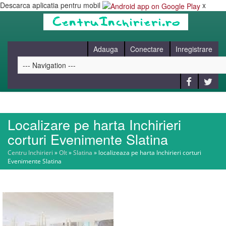
Descarca aplicatia pentru mobil
x
Adauga
Conectare
Inregistrare
Localizare pe harta Inchirieri
HOME
corturi Evenimente Slatina
Centru Inchirieri
»
Olt
»
Slatina
»
localizeaza pe harta Inchirieri corturi
CAUT
Evenimente Slatina
BLOG
CONTACT