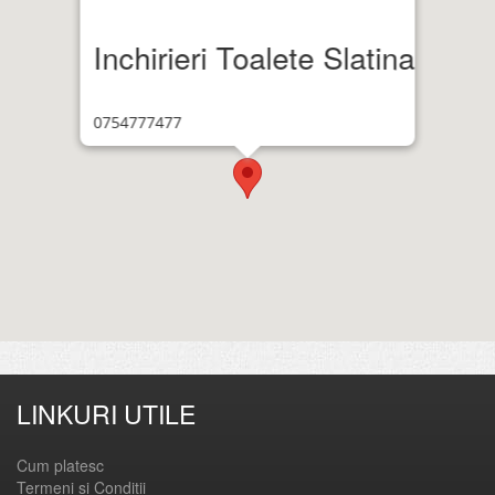
Inchirieri Toalete Slatina
0754777477
LINKURI UTILE
Cum platesc
Termeni si Conditii