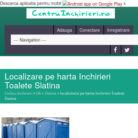
Descarca aplicatia pentru mobil
x
Adauga
Conectare
Inregistrare
Localizare pe harta Inchirieri
HOME
Toalete Slatina
Centru Inchirieri
»
Olt
»
Slatina
»
localizeaza pe harta Inchirieri Toalete
CAUT
Slatina
BLOG
CONTACT