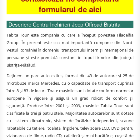
formularul de aici
Descriere Centru Inchirieri Jeep-Offroad Bistrita
Tabita Tour este compania cu care a început povestea Filadelfia
Group. În prezent este cea mai importantă companie din Nord-
Vestul României în domeniul transportului intern și internațional de
persoane și este premiată constant în topul firmelor din județul
Bistrița-Năsăud.
Deținem un parc auto extins, format din 43 de autocare și 25 de
microbuze marca Mercedes, cu o capacitate de transport cuprinsă
între 8 și 83 de locuri. Toate mașinile sunt dotate conform normelor
europene în vigoare și asigură un grad ridicat de confort și
siguranță. Produse între 2001 și 2009, mașinile Tabita Tour sunt
clasificate la trei și patru stele. Majoritatea autocarelor sunt dotate
cu sistem climatronic, sistem de încălzire independent, scaune
rabatabile cu tetiere, toaletă, frigidere, televizoare LCD, DVD pentru
vizionarea de filme, radio CD, cafetieră și mini-bucătărie, cușetă de