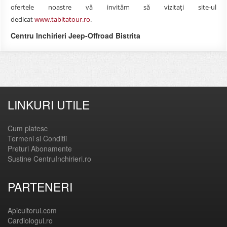
ofertele noastre vă invităm să vizitați site-ul
dedicat
www.tabitatour.ro
.
Centru Inchirieri Jeep-Offroad Bistrita
LINKURI UTILE
Cum platesc
Termeni si Conditii
Preturi Abonamente
Sustine CentruInchirieri.ro
PARTENERI
Apicultorul.com
Cardiologul.ro