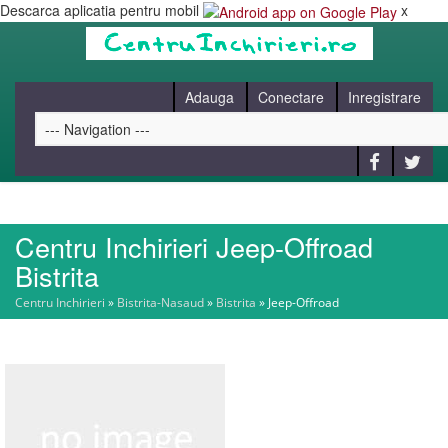
Descarca aplicatia pentru mobil
x
Adauga
Conectare
Inregistrare
Centru Inchirieri Jeep-Offroad
HOME
Bistrita
Centru Inchirieri
»
Bistrita-Nasaud
»
Bistrita
»
Jeep-Offroad
CAUT
BLOG
CONTACT