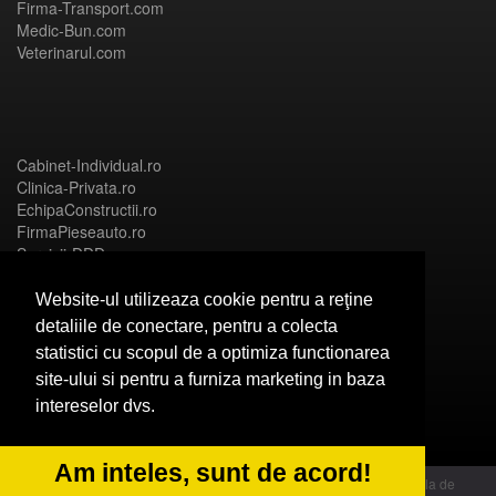
Firma-Transport.com
Medic-Bun.com
Veterinarul.com
Cabinet-Individual.ro
Clinica-Privata.ro
EchipaConstructii.ro
FirmaPieseauto.ro
Servicii-DDD.com
Website-ul utilizeaza cookie pentru a reţine
detaliile de conectare, pentru a colecta
statistici cu scopul de a optimiza functionarea
Birouri-Cadastru.ro
site-ului si pentru a furniza marketing in baza
CramaVinuri.ro
intereselor dvs.
FirmaTractariAuto.ro
InstalatiiSolare.com
NonStopDeschis.ro
Am inteles, sunt de acord!
© 2014 Powered by OdinMedia | este inscrisa la Autoritatea Nationala de