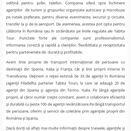
odihnă pentru șofer, telefon. Compania oferă spre închiriere
agențiilor de turism și grupurilor organizate autocare și microbuze
pe rutele preferate, pentru diverse evenimente, excursii și circuite,
transfer la și de la aeroport. De asemenea, acestea pot opta pentru
călătoria în România sau în străinătate pe liniile regulate ale Tabita
Tour. Punctele forte ale companiei sunt profesionalismul,
informarea corectă și rapidă a clienților, flexibilitata și receptivitata
pentru parteneriate de durată și profitabile.
Avem linie proprie de transport internaţional de persoane cu
destinaţii din Spania, Italia și Franța, cât şi linii proprii interne în
Transilvania. Deținem o rețea extinsă de 33 de agenții în România
(agenții Filadelfia partener Tabita Tour), la care se adaugă 20 de
agenții din Spania și agenția din Torino, Italia. Pe lângă agențiile
proprii, al căror număr crește constant, avem o colaborare eficientă
și durabilă cu peste 100 de agenții revânzătoare.Pe lângă transportul
de persoane, oferim și servicii de coletărie prin agențiile proprii din
România și Spania.
Dacă doriți să aflați mai multe informații despre traseele, agențiile și