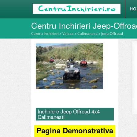
HO
Centru Inchirieri Jeep-Offro
Centru Inchirieri
»
Valcea
»
Calimanesti
»
Jeep-Offroad
Inchiriere Jeep Offroad 4x4
Calimanesti
Pagina Demonstrativa