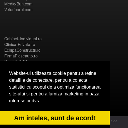
Medic-Bun.com
Veterinarul.com
Cabinet-Individual.ro
Clinica-Privata.ro
EchipaConstructii.ro
FirmaPieseauto.ro
Servicii-DDD.com
Website-ul utilizeaza cookie pentru a reţine
detaliile de conectare, pentru a colecta
statistici cu scopul de a optimiza functionarea
Birouri-Cadastru.ro
site-ului si pentru a furniza marketing in baza
CramaVinuri.ro
intereselor dvs.
FirmaTractariAuto.ro
InstalatiiSolare.com
NonStopDeschis.ro
Am inteles, sunt de acord!
© 2014 Powered by OdinMedia | este inscrisa la Autoritatea Nationala de
Supraveghere a Prelucrarii Datelor cu Caracter Personal - ANPC