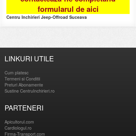
formularul de aici
Centru Inchirieri Jeep-Offroad Suceava
LINKURI UTILE
Cum platesc
Termeni si Conditii
Preturi Abonamente
Sustine CentruInchirieri.ro
PARTENERI
Apicultorul.com
Cardiologul.ro
Firma-Transport.com