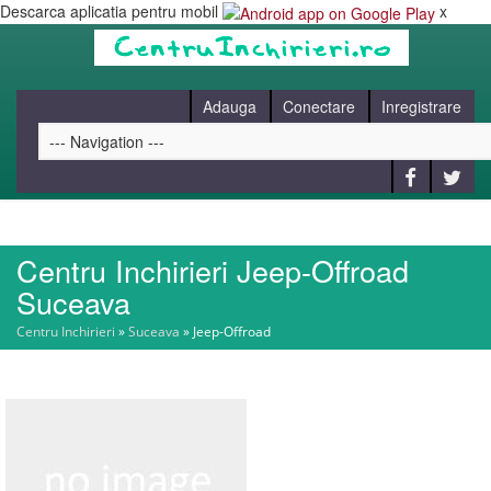
Descarca aplicatia pentru mobil
x
Adauga
Conectare
Inregistrare
Centru Inchirieri Jeep-Offroad
HOME
Suceava
Centru Inchirieri
»
Suceava
»
Jeep-Offroad
CAUT
BLOG
CONTACT