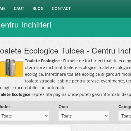
ME
CAUT
BLOG
CONTACT
ntru Inchirieri
oalete Ecologice Tulcea - Centru Inchi
Toalete Ecologice
: Firmele de inchirieri toalete ecolog
ofera spre inchiriat toalete ecologice, toalete ecologic
ecologice, intretinere toalete ecologice si garduri mob
toalete stradale, cabine pentru terase, evenimente, ter
ologice racordabile sau automate
alete Ecologice
reprezinta pagina unde puteti gasi informatii des
Judet
Oras
Categ