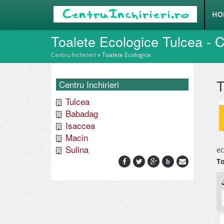
HO
Toalete Ecologice Tulcea - Ce
Centru Inchirieri
»
Toalete Ecologice
T
Centru Inchirieri
Tulcea
Babadag
Isaccea
Macin
Sulina
ec
To
b