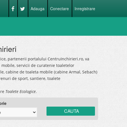
Adauga
Conectare
Inregistrare
rieri
ice, partenerii portalului CentruInchirieri.ro, va
e mobile, servicii de curatenie toaletelor
ile, cabine de toaleta mobile (cabine Armal, Sebach)
enuri de sport, santiere, toalete
pre
Toalete Ecologice
.
orie